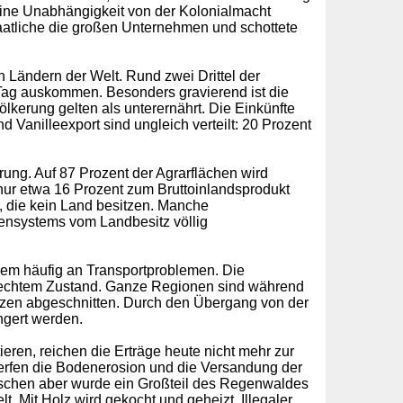
ine Unabhängigkeit von der Kolonialmacht
staatliche die großen Unternehmen und schottete
n Ländern der Welt. Rund zwei Drittel der
Tag auskommen. Besonders gravierend ist die
lkerung gelten als unterernährt. Die Einkünfte
 Vanilleexport sind ungleich verteilt: 20 Prozent
erung. Auf 87 Prozent der Agrarflächen wird
t nur etwa 16 Prozent zum Bruttoinlandsprodukt
n, die kein Land besitzen. Manche
ensystems vom Landbesitz völlig
udem häufig an Transportproblemen. Die
schlechtem Zustand. Ganze Regionen sind während
en abgeschnitten. Durch den Übergang von der
ingert werden.
ren, reichen die Erträge heute nicht mehr zur
rfen die Bodenerosion und die Versandung der
wischen aber wurde ein Großteil des Regenwaldes
t. Mit Holz wird gekocht und geheizt. Illegaler