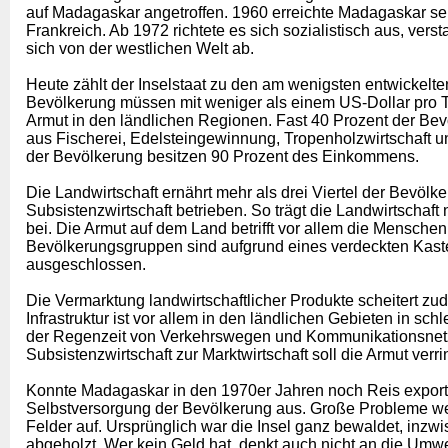
auf Madagaskar angetroffen. 1960 erreichte Madagaskar se
Frankreich. Ab 1972 richtete es sich sozialistisch aus, ver
sich von der westlichen Welt ab.
Heute zählt der Inselstaat zu den am wenigsten entwickelte
Bevölkerung müssen mit weniger als einem US-Dollar pro 
Armut in den ländlichen Regionen. Fast 40 Prozent der Bevö
aus Fischerei, Edelsteingewinnung, Tropenholzwirtschaft und
der Bevölkerung besitzen 90 Prozent des Einkommens.
Die Landwirtschaft ernährt mehr als drei Viertel der Bevölk
Subsistenzwirtschaft betrieben. So trägt die Landwirtschaf
bei. Die Armut auf dem Land betrifft vor allem die Mensche
Bevölkerungsgruppen sind aufgrund eines verdeckten Kast
ausgeschlossen.
Die Vermarktung landwirtschaftlicher Produkte scheitert z
Infrastruktur ist vor allem in den ländlichen Gebieten in 
der Regenzeit von Verkehrswegen und Kommunikationsnetz
Subsistenzwirtschaft zur Marktwirtschaft soll die Armut verr
Konnte Madagaskar in den 1970er Jahren noch Reis exportie
Selbstversorgung der Bevölkerung aus. Große Probleme we
Felder auf. Ursprünglich war die Insel ganz bewaldet, inz
abgeholzt. Wer kein Geld hat, denkt auch nicht an die Umwel