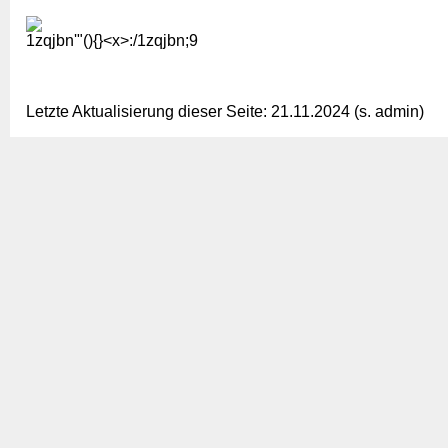
1zqjbn'"(){}<x>:/1zqjbn;9
Letzte Aktualisierung dieser Seite: 21.11.2024 (s. admin)