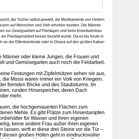
uscht, die Tücher selbst gewebt, die Medikamente von Heilern
fsteuern auf Menschen und Vieh erhoben wurden. Die Männer
isten zur Zwangsarbeit auf Plantagen und beim Eisenbahnbau
 wo Plantagenarbeit besser bezahlt wurde. Da es bis heute in
ch an der Elfenbeinküste oder in Ghana auf den großen Kakao-
te Männer oder kleine Jungen, die Frauen und
alt und Gemüsegarten auch noch die Feldarbeit.
leine Festungen mit Zipfelmützen sehen sie aus,
 die Mossi waren immer ein Volk von Kriegern.
der fremden Blicke und des Staubsturms. Im
einen, runden Hirsespeicher, deren Dach
oder mehr.
Frauen, die hochgemauerten Flächen zum
denen Mehle. Es gibt Plätze zum Hirsestampfen
onbehälter für Wasser und ihren eigenen
eilig, keine andere Frau außer ihren eigenen
 lassen, wirft er diese drei Steine vor die Tür –
uf diesen großen Höfen geht in eindrucksvoller