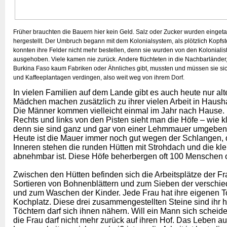
Früher brauchten die Bauern hier kein Geld. Salz oder Zucker wurden eingeta
hergestellt. Der Umbruch begann mit dem Kolonialsystem, als plötzlich Kop
konnten ihre Felder nicht mehr bestellen, denn sie wurden von den Kolonial
ausgehoben. Viele kamen nie zurück. Andere flüchteten in die Nachbarländer,
Burkina Faso kaum Fabriken oder Ähnliches gibt, mussten und müssen sie si
und Kaffeeplantagen verdingen, also weit weg von ihrem Dorf.
In vielen Familien auf dem Lande gibt es auch heute nur al
Mädchen machen zusätzlich zu ihrer vielen Arbeit in Haush
Die Männer kommen vielleicht einmal im Jahr nach Hause.
Rechts und links von den Pisten sieht man die Höfe – wie k
denn sie sind ganz und gar von einer Lehmmauer umgeben,
Heute ist die Mauer immer noch gut wegen der Schlangen, 
Inneren stehen die runden Hütten mit Strohdach und die kl
abnehmbar ist. Diese Höfe beherbergen oft 100 Menschen 
Zwischen den Hütten befinden sich die Arbeitsplätze der 
Sortieren von Bohnenblättern und zum Sieben der verschie
und zum Waschen der Kinder. Jede Frau hat ihre eigenen T
Kochplatz. Diese drei zusammengestellten Steine sind ihr h
Töchtern darf sich ihnen nähern. Will ein Mann sich scheiden
die Frau darf nicht mehr zurück auf ihren Hof. Das Leben a