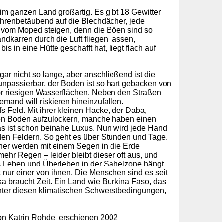
m ganzen Land großartig. Es gibt 18 Gewitter
t ohrenbetäubend auf die Blechdächer, jede
 vom Moped steigen, denn die Böen sind so
dkarren durch die Luft fliegen lassen,
 in eine Hütte geschafft hat, liegt flach auf
ar nicht so lange, aber anschließend ist die
unpassierbar, der Boden ist so hart gebacken von
or riesigen Wasserflächen. Neben den Straßen
mand will riskieren hineinzufallen.
 Feld. Mit ihrer kleinen Hacke, der Daba,
ten Boden aufzulockern, manche haben einen
as ist schon beinahe Luxus. Nun wird jede Hand
f den Feldern. So geht es über Stunden und Tage.
rner werden mit einem Segen in die Erde
hr Regen – leider bleibt dieser oft aus, und
Das Leben und Überleben in der Sahelzone hängt
t nur einer von ihnen. Die Menschen sind es seit
a braucht Zeit. Ein Land wie Burkina Faso, das
 unter diesen klimatischen Schwerstbedingungen,
on Katrin Rohde, erschienen 2002