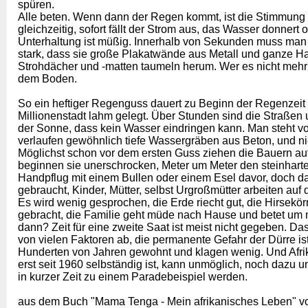
spüren.
Alle beten. Wenn dann der Regen kommt, ist die Stimmung i
gleichzeitig, sofort fällt der Strom aus, das Wasser donner
Unterhaltung ist müßig. Innerhalb von Sekunden muss man
stark, dass sie große Plakatwände aus Metall und ganze Han
Strohdächer und -matten taumeln herum. Wer es nicht mehr bis
dem Boden.
So ein heftiger Regenguss dauert zu Beginn der Regenzeit g
Millionenstadt lahm gelegt. Über Stunden sind die Straßen 
der Sonne, dass kein Wasser eindringen kann. Man steht v
verlaufen gewöhnlich tiefe Wassergräben aus Beton, und nie
Möglichst schon vor dem ersten Guss ziehen die Bauern aufs
beginnen sie unerschrocken, Meter um Meter den steinhar
Handpflug mit einem Bullen oder einem Esel davor, doch d
gebraucht, Kinder, Mütter, selbst Urgroßmütter arbeiten au
Es wird wenig gesprochen, die Erde riecht gut, die Hirsekö
gebracht, die Familie geht müde nach Hause und betet um me
dann? Zeit für eine zweite Saat ist meist nicht gegeben. 
von vielen Faktoren ab, die permanente Gefahr der Dürre is
Hunderten von Jahren gewohnt und klagen wenig. Und Afrik
erst seit 1960 selbständig ist, kann unmöglich, noch dazu
in kurzer Zeit zu einem Paradebeispiel werden.
aus dem Buch "Mama Tenga - Mein afrikanisches Leben" v