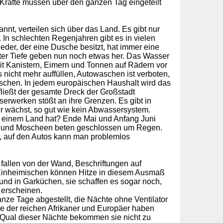
ie Kräfte müssen über den ganzen Tag eingeteilt
t, verteilen sich über das Land. Es gibt nur
 In schlechten Regenjahren gibt es in vielen
der, der eine Dusche besitzt, hat immer eine
er Tiefe geben nun noch etwas her. Das Wasser
mit Kanistern, Eimern und Tonnen auf Rädern vor
nicht mehr auffüllen, Autowaschen ist verboten,
laschen. In jedem europäischen Haushalt wird das
fließt der gesamte Dreck der Großstadt
rwerken stößt an ihre Grenzen. Es gibt in
ter wächst, so gut wie kein Abwassersystem.
so einem Land hat? Ende Mai und Anfang Juni
hen und Moscheen beten geschlossen um Regen.
ß, auf den Autos kann man problemlos
 fallen von der Wand, Beschriftungen auf
 Einheimischen können Hitze in diesem Ausmaß
 und in Garküchen, sie schaffen es sogar noch,
 erscheinen.
nze Tage abgestellt, die Nächte ohne Ventilator
ele der reichen Afrikaner und Europäer haben
e Qual dieser Nächte bekommen sie nicht zu