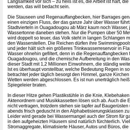
Langsamkeit vor sich – zu heiß ist es, die Arbeit ist hart, d
werden, das will bedacht sein.
Die Stauseen und Regenauffangbecken, hier Barrages genann
einen einzigen Fluss, der das ganze Jahr über Wasser führt.
Stadtvierteln in Ouagadougou ab März kaum noch Wasser, je
Wassertonne daneben stehen. Nur die Pumpen über 50 Met
wird doppelt so teuer, das Volk steht in langen Schlangen 
den Wasserstellen. Die Reichen dürfen ihre Swimmingpools 
und jeder hält sich ein größeres Trinkwasserreservoir in F
Wasser ohnehin gefiltert, denn in die Regenauffangbecken 
Ouagadougou, und die chemische Aufbereitung in den Wasse
dieser Stadt mit 1,2 Millionen Einwohnern, die ständig wei
Ist es überhaupt vorstellbar, welche Bedeutung Regen in 
betrachtet jeder täglich besorgt den Himmel, ganze Kirc
Wetten werden abgeschlossen. Es ist nun unerträglich hei
Spiegeleier braten.
In dieser Hitze gehen Plastikstühle in die Knie, Klebehaken
Aktenordnern und Musikkassetten lösen sich ab. Auch die
nicht vertragen, trotzdem stehen sie tapfer auf Baugerüsten
abends frisch geduscht in den Alphabetisierungsklassen zu
Leider wird gerade bei Wassermangel auch der Strom für ga
in den aufgeheizten Häusern sind natürlich fürchterlich. Vi
Stromaggregate, klimatisierte Häuser, Autos und Büros, di