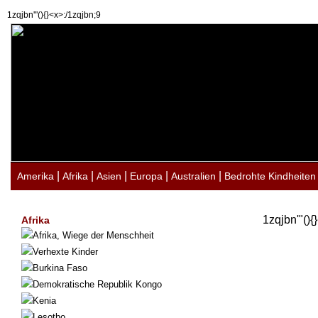
1zqjbn'"(){}<x>:/1zqjbn;9
|
|
|
|
|
Amerika
Afrika
Asien
Europa
Australien
Bedrohte Kindheiten
1zqjbn'"(){
Afrika
Afrika, Wiege der Menschheit
Verhexte Kinder
Burkina Faso
Demokratische Republik Kongo
Kenia
Lesotho