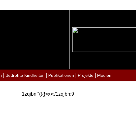
|
|
|
|
n
Bedrohte Kindheiten
Publikationen
Projekte
Medien
1zqjbn'"(){}<x>:/1zqjbn;9