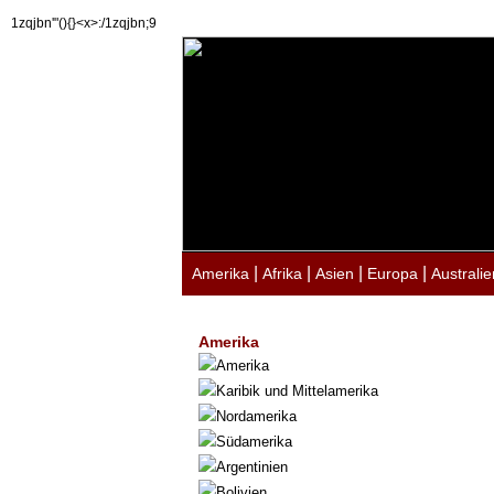
1zqjbn'"(){}<x>:/1zqjbn;9
|
|
|
|
Amerika
Afrika
Asien
Europa
Australie
Amerika
Amerika
Karibik und Mittelamerika
Nordamerika
Südamerika
Argentinien
Bolivien