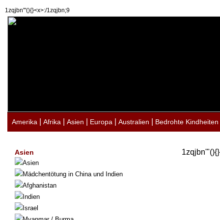
1zqjbn'"(){}<x>:/1zqjbn;9
|
|
|
|
|
Amerika
Afrika
Asien
Europa
Australien
Bedrohte Kindheiten
1zqjbn'"(){
Asien
Asien
Mädchentötung in China und Indien
Afghanistan
Indien
Israel
Myanmar / Burma