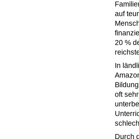
Familie
auf teu
Mensche
finanzi
20 % de
reichst
In länd
Amazona
Bildung
oft seh
unterbe
Unterri
schlech
Durch 