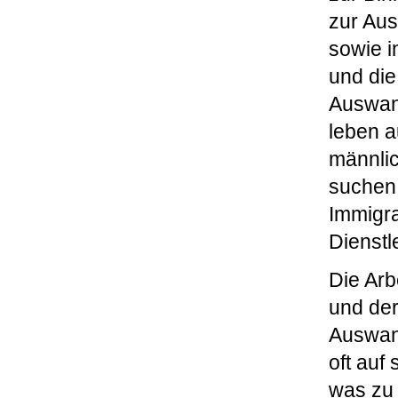
zur Aus
sowie i
und die
Auswand
leben a
männlic
suchen,
Immigra
Dienstl
Die Arb
und der
Auswand
oft auf 
was zu 