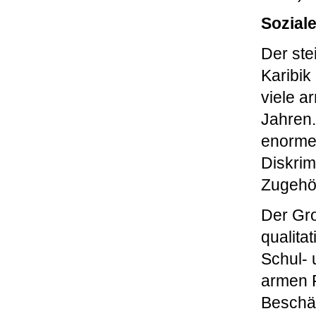
Sozial
Der ste
Karibik
viele a
Jahren.
enormen
Diskrim
Zugehör
Der Gro
qualita
Schul- 
armen F
Beschäf