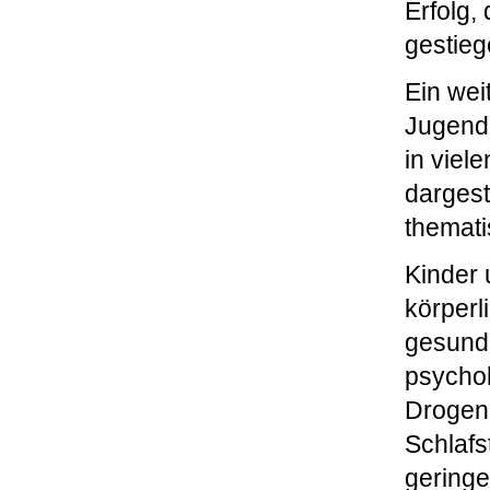
Erfolg, 
gestieg
Ein wei
Jugendg
in viel
dargest
thematis
Kinder 
körperl
gesundh
psychol
Drogen
Schlafs
geringe