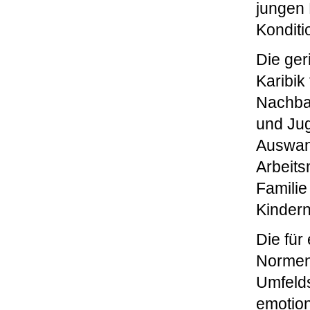
jungen 
Konditi
Die ger
Karibik
Nachbar
und Ju
Auswand
Arbeits
Familie
Kindern
Die für
Normen 
Umfelds
emotion