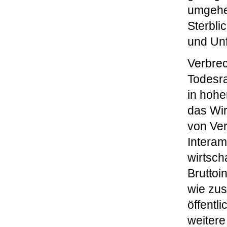
umgehe
Sterbli
und Unf
Verbrec
Todesra
in hohe
das Wir
von Ver
Interam
wirtsch
Bruttoi
wie zus
öffentl
weitere