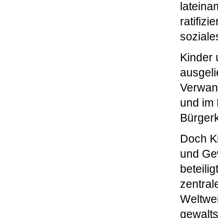
lateina
ratifiz
sozial
Kinder 
ausgeli
Verwan
und im 
Bürgerk
Doch Ki
und Gew
beteili
zentral
Weltwei
gewalts