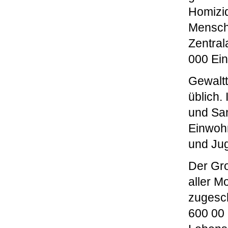
Homizid
Mensche
Zentral
000 Ei
Gewaltt
üblich.
und San
Einwoh
und Ju
Der Gro
aller M
zugesch
600 00 