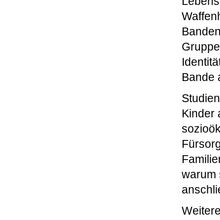
Lebensu
Waffenh
Bandenm
Gruppe,
Identit
Bande 
Studien
Kinder 
sozioök
Fürsorg
Familie
warum 
anschli
Weitere