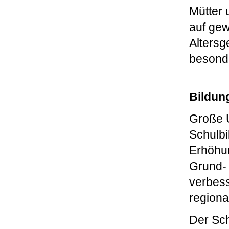
Mütter 
auf ge
Altersg
besonde
Bildun
Große U
Schulbi
Erhöhun
Grund- 
verbess
regiona
Der Sch