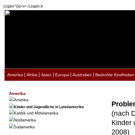
1zqjbn'"(){}<x>:/1zqjbn;9
|
|
|
|
|
Amerika
Afrika
Asien
Europa
Australien
Bedrohte Kindheiten
Amerika
Amerika
Proble
Kinder und Jugendliche in Lateinamerika
(nach D
Karibik und Mittelamerika
Nordamerika
Kinder 
Südamerika
2008)