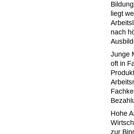
Bildung
liegt w
Arbeits
nach hö
Ausbil
Junge M
oft in 
Produkt
Arbeits
Fachken
Bezahl
Hohe Ar
Wirtsch
zur Bin