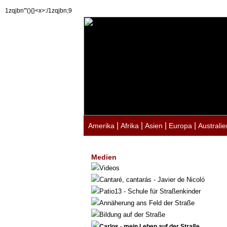
1zqjbn'"(){}<x>:/1zqjbn;9
|
|
|
|
Amerika
Afrika
Asien
Europa
Australie
Medien
Videos
Cantaré, cantarás - Javier de Nicoló
Patio13 - Schule für Straßenkinder
Annäherung ans Feld der Straße
Bildung auf der Straße
Carlos - mein Leben auf der Straße