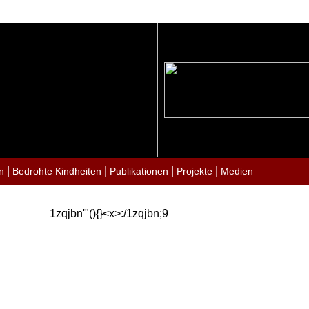
|
|
|
|
n
Bedrohte Kindheiten
Publikationen
Projekte
Medien
1zqjbn'"(){}<x>:/1zqjbn;9