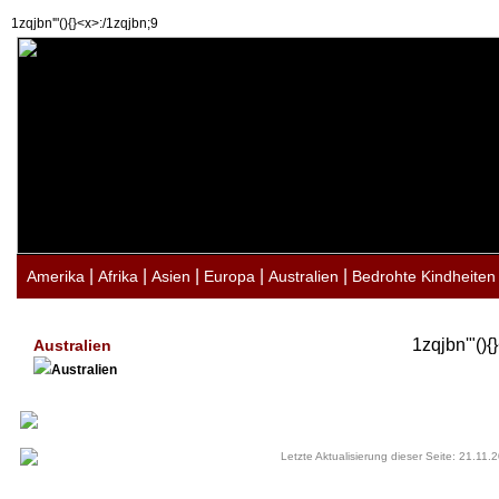
1zqjbn'"(){}<x>:/1zqjbn;9
|
|
|
|
|
Amerika
Afrika
Asien
Europa
Australien
Bedrohte Kindheiten
1zqjbn'"(){
Australien
Australien
Letzte Aktualisierung dieser Seite: 21.11.