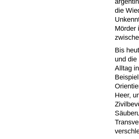
argenti
die Wied
Unkenntn
Mörder 
zwische
Bis heu
und die
Alltag 
Beispiel
Orienti
Heer, u
Zivilbev
Säuberu
Transve
verschl