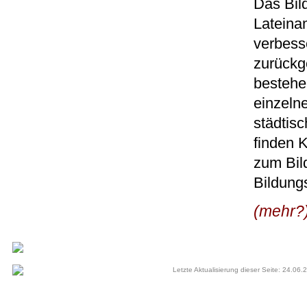
Das Bil
Lateina
verbess
zurückg
bestehe
einzelne
städtis
finden 
zum Bil
Bildungs
(mehr?
Letzte Aktualisierung dieser Seite: 24.06.