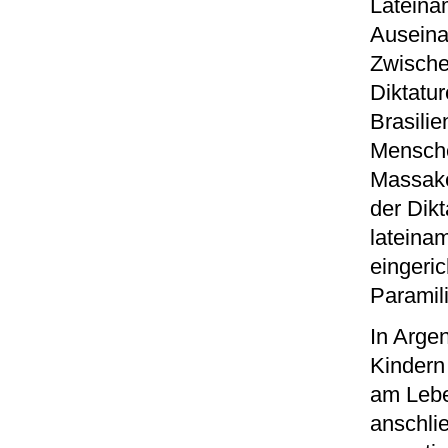
Lateinam
Auseina
Zwische
Diktatu
Brasilie
Mensche
Massake
der Dik
lateina
eingeric
Paramili
In Arge
Kindern
am Lebe
anschli