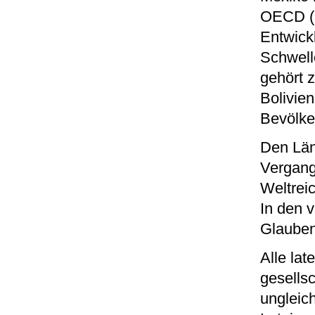
OECD (O
Entwickl
Schwell
gehört 
Bolivie
Bevölke
Den Län
Vergang
Weltrei
In den 
Glauben
Alle la
gesells
ungleich