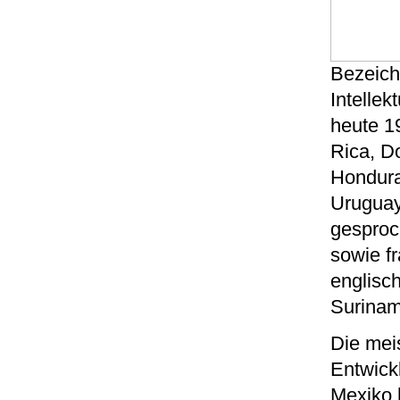
Bezeic
Intellek
heute 1
Rica, D
Hondura
Uruguay
gesproc
sowie fr
englisc
Surinam
Die mei
Entwick
Mexiko 