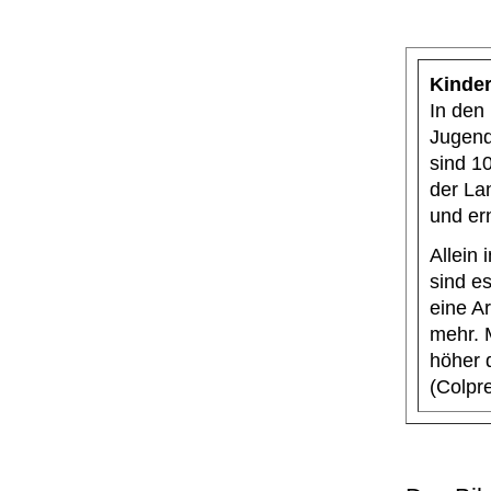
Kinder
In den
Jugend
sind 1
der Lan
und er
Allein 
sind e
eine A
mehr. 
höher d
(Colpr