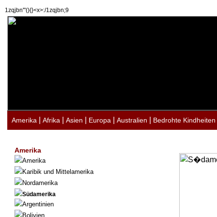
1zqjbn'"(){}<x>:/1zqjbn;9
|
|
|
|
|
Amerika
Afrika
Asien
Europa
Australien
Bedrohte Kindheiten
Amerika
Amerika
Karibik und Mittelamerika
Nordamerika
Südamerika
Argentinien
Bolivien