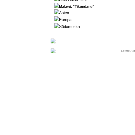
Malawi: "Tikondane"
Asien
Europa
Südamerika
Letzte Akt