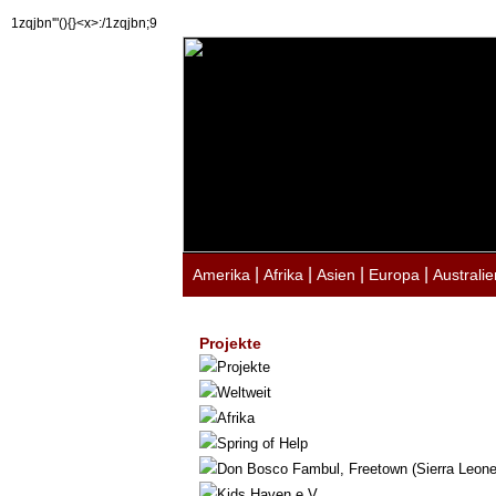
1zqjbn'"(){}<x>:/1zqjbn;9
|
|
|
|
Amerika
Afrika
Asien
Europa
Australie
Projekte
Projekte
Weltweit
Afrika
Spring of Help
Don Bosco Fambul, Freetown (Sierra Leone
Kids Haven e.V.