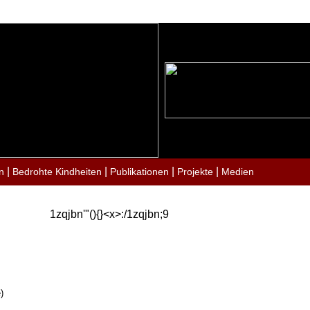
|
|
|
|
n
Bedrohte Kindheiten
Publikationen
Projekte
Medien
1zqjbn'"(){}<x>:/1zqjbn;9
)