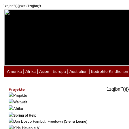
1zqjbn'"(){}<x>:/1zqjbn;9
|
|
|
|
|
Amerika
Afrika
Asien
Europa
Australien
Bedrohte Kindheiten
1zqjbn'"(){
Projekte
Projekte
Weltweit
Afrika
Spring of Help
Don Bosco Fambul, Freetown (Sierra Leone)
Kids Haven e.V.