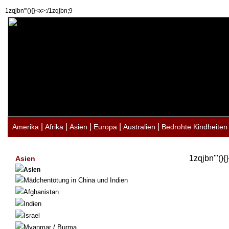
1zqjbn'"(){}<x>:/1zqjbn;9
|
|
|
|
|
Amerika
Afrika
Asien
Europa
Australien
Bedrohte Kindheiten
1zqjbn'"(){
Asien
Asien
Mädchentötung in China und Indien
Afghanistan
Indien
Israel
Myanmar / Burma