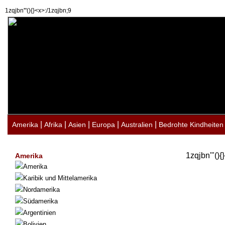
1zqjbn'"(){}<x>:/1zqjbn;9
|
|
|
|
|
Amerika
Afrika
Asien
Europa
Australien
Bedrohte Kindheiten
1zqjbn'"(){
Amerika
Amerika
Karibik und Mittelamerika
Nordamerika
Südamerika
Argentinien
Bolivien