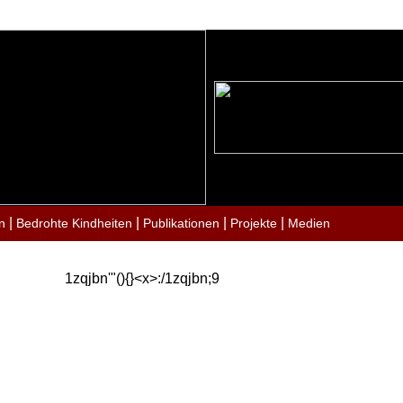
|
|
|
|
n
Bedrohte Kindheiten
Publikationen
Projekte
Medien
1zqjbn'"(){}<x>:/1zqjbn;9