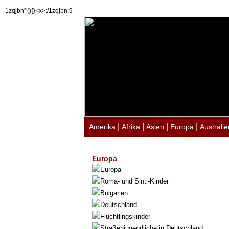
1zqjbn'"(){}<x>:/1zqjbn;9
|
|
|
|
Amerika
Afrika
Asien
Europa
Australie
Europa
Europa
Roma- und Sinti-Kinder
Bulgarien
Deutschland
Flüchtlingskinder
Straßenjugendliche in Deutschland