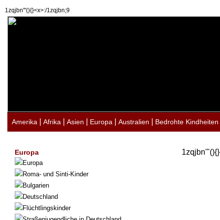
1zqjbn'"(){}<x>:/1zqjbn;9
|
|
|
|
|
Amerika
Afrika
Asien
Europa
Australien
Bedrohte Kindheiten
1zqjbn'"(){
Europa
Europa
Roma- und Sinti-Kinder
Bulgarien
Deutschland
Flüchtlingskinder
Straßenjugendliche in Deutschland