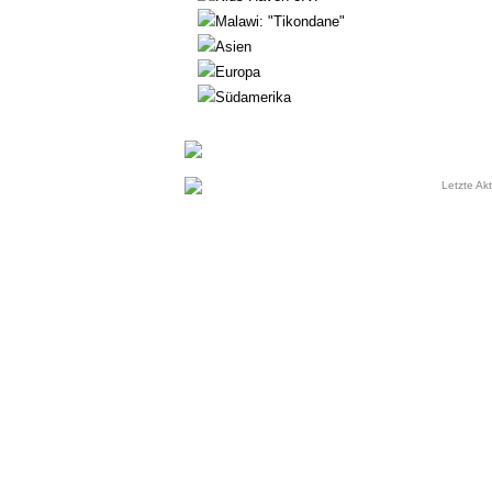
Malawi: "Tikondane"
Asien
Europa
Südamerika
Letzte Akt