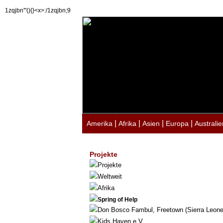
1zqjbn'"(){}<x>:/1zqjbn;9
|
|
|
|
Amerika
Afrika
Asien
Europa
Australie
Projekte
Projekte
Weltweit
Afrika
Spring of Help
Don Bosco Fambul, Freetown (Sierra Leone
Kids Haven e.V.