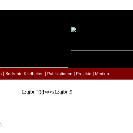
|
|
|
|
n
Bedrohte Kindheiten
Publikationen
Projekte
Medien
1zqjbn'"(){}<x>:/1zqjbn;9
)