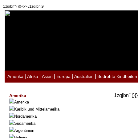
1zqjbn'"(){}<x>:/1zqjbn;9
|
|
|
|
|
Amerika
Afrika
Asien
Europa
Australien
Bedrohte Kindheiten
1zqjbn'"(){
Amerika
Amerika
Karibik und Mittelamerika
Nordamerika
Südamerika
Argentinien
Bolivien