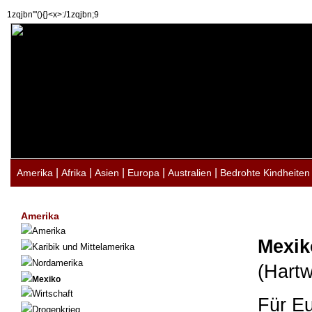
1zqjbn'"(){}<x>:/1zqjbn;9
|
|
|
|
|
Amerika
Afrika
Asien
Europa
Australien
Bedrohte Kindheiten
Amerika
Amerika
Mexik
Karibik und Mittelamerika
Nordamerika
(Hartw
Mexiko
Wirtschaft
Für Eu
Drogenkrieg