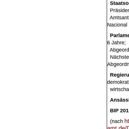
Staatso
Präsiden
Amtsantri
Nacional
Parlame
6 Jahre;
Abgeordn
Nächste 
Abgeord
Regieru
demokrat
wirtschaf
Ansäss
BIP 201
h
(nach
amt.de/D