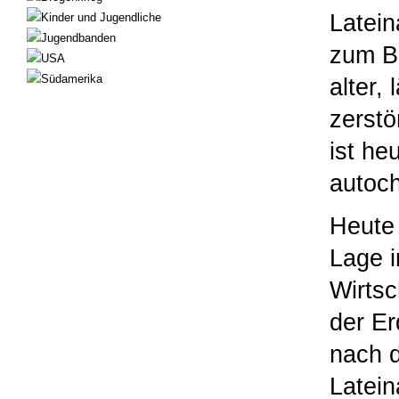
Latein
Kinder und Jugendliche
Jugendbanden
zum Ba
USA
Südamerika
alter,
zerstö
ist he
autoc
Heute 
Lage i
Wirtsc
der E
nach 
Latein