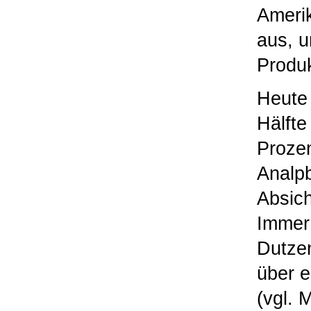
Amerik
aus, u
Produk
Heute 
Hälfte
Prozen
Analpb
Absich
Immer 
Dutzen
über e
(vgl. 