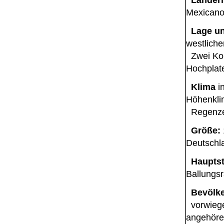
Mexicano
Lage un
westliche
Zwei Ko
Hochplat
Klima
in
Höhenkli
Regenzei
Größe:
Deutschl
Hauptst
Ballungs
Bevölk
vorwiegen
angehöre