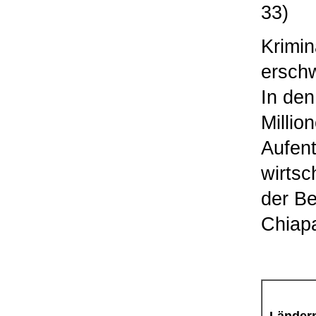
33)
Krimin
erschw
In de
Millio
Aufent
wirtsc
der Be
Chiap
Länder