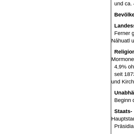
und ca. 
Bevölk
Landes
Ferner gi
Náhuatl 
Religio
Mormonen
4,9% oh
seit 1873
und Kirch
Unabhä
Beginn d
Staats-
Hauptstad
Präsidial