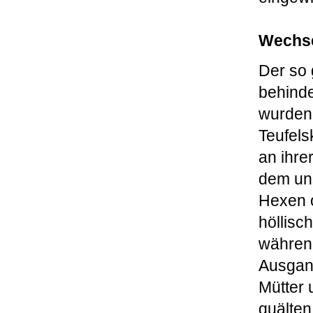
Wechse
Der so 
behinde
wurden 
Teufels
an ihre
dem uns
Hexen o
höllisc
während
Ausgan
Mütter 
quälten