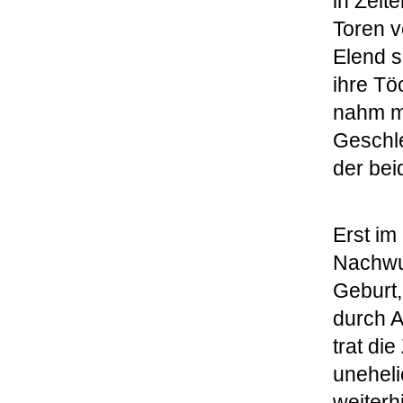
in Zeit
Toren v
Elend s
ihre Tö
nahm ma
Geschle
der bei
Erst im
Nachwuc
Geburt,
durch A
trat di
uneheli
weiterh