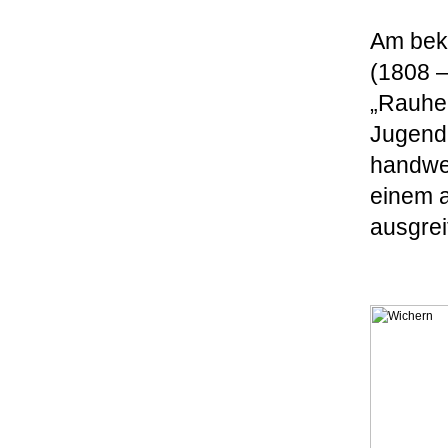
Am beka
(1808 –
„Rauhe 
Jugendl
handwer
einem a
ausgrei