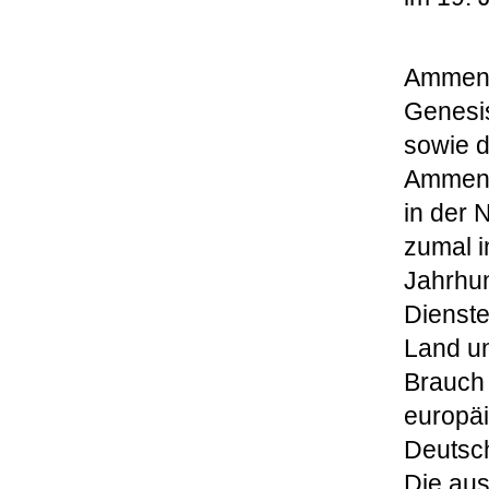
Ammen
Genesis
sowie d
Ammenwe
in der 
zumal i
Jahrhun
Dienst
Land un
Brauch 
europäi
Deutsch
Die aus