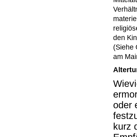
Verhält
materie
religiö
den Ki
(Siehe 
am Mai
Altertu
Wievi
ermor
oder 
festz
kurz 