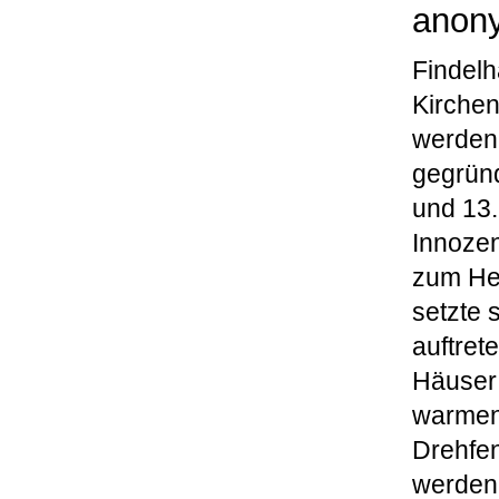
anony
Findelh
Kirche
werden 
gegründ
und 13.
Innozen
zum Hei
setzte 
auftret
Häuser 
warmen 
Drehfen
werden