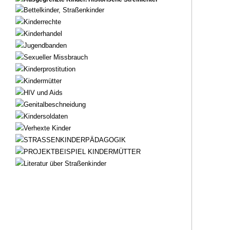
Bettelkinder, Straßenkinder
Kinderrechte
Kinderhandel
Jugendbanden
Sexueller Missbrauch
Kinderprostitution
Kindermütter
HIV und Aids
Genitalbeschneidung
Kindersoldaten
Verhexte Kinder
STRASSENKINDERPÄDAGOGIK
PROJEKTBEISPIEL KINDERMÜTTER
Literatur über Straßenkinder