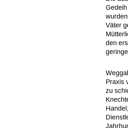
Gedeih 
wurden 
Väter 
Mütterl
den ers
gering
Wegga
Praxis 
zu schi
Knechte
Handel,
Dienstl
Jahrhun