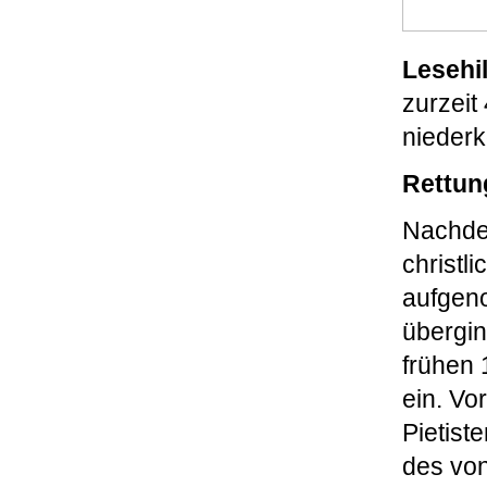
Lesehil
zurzei
nieder
Rettu
Nachdem
christl
aufgen
übergin
frühen
ein. Vo
Pietist
des von