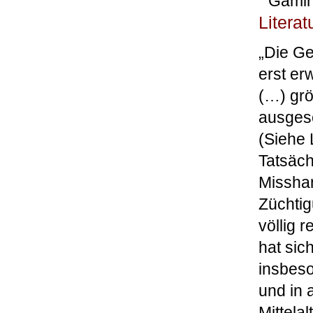
"Gamin
Literat
„Die Ge
erst er
(…) grö
ausgese
(Siehe 
Tatsäc
Missha
Züchtig
völlig 
hat sic
insbeso
und in 
Mittelal