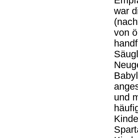
Empfä
war d
(nach
von ö
handf
Säugl
Neuge
Babyl
ange
und m
häufi
Kinde
Spart