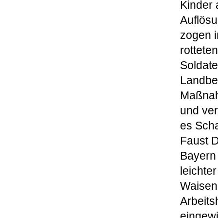
Kinder 
Auflös
zogen 
rottete
Soldate
Landbev
Maßnahm
und ver
es Scha
Faust D
Bayern 
leichte
Waisenk
Arbeits
eingew