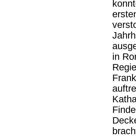
konnt
erste
verst
Jahrh
ausge
in Ro
Regie
Frank
auftr
Katha
Finde
Decke
brach