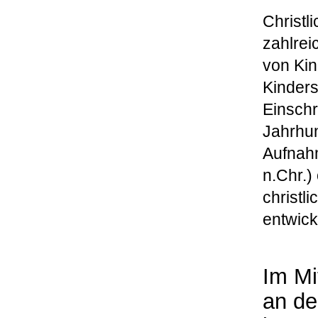
Christl
zahlrei
von Kin
Kinder
Einschr
Jahrhun
Aufnah
n.Chr.)
christl
entwick
Im Mi
an d