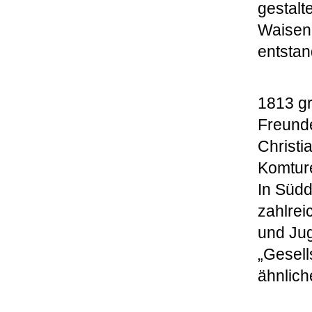
gestalt
Waisen-
entstan
1813 gr
Freunde
Christi
Komtur
In Südd
zahlrei
und Jug
„Gesell
ähnlich