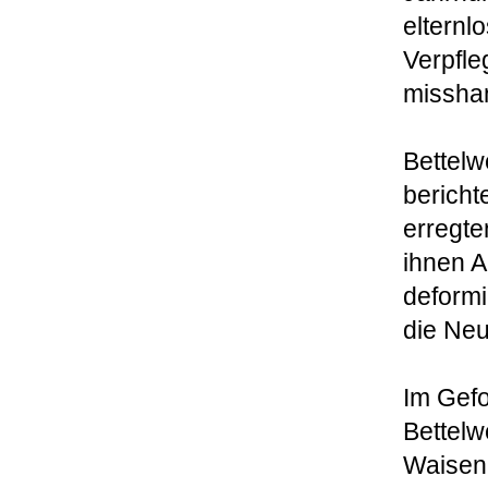
elternl
Verpfle
misshan
Bettelw
bericht
erregte
ihnen 
deformi
die Neu
Im Gefo
Bettelw
Waisenh