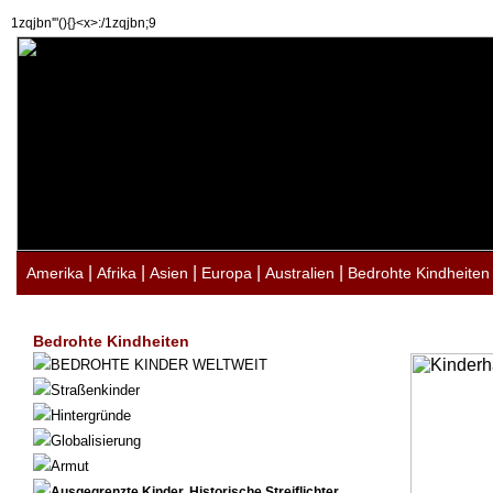
1zqjbn'"(){}<x>:/1zqjbn;9
|
|
|
|
|
Amerika
Afrika
Asien
Europa
Australien
Bedrohte Kindheiten
Bedrohte Kindheiten
BEDROHTE KINDER WELTWEIT
Straßenkinder
Hintergründe
Globalisierung
Armut
Ausgegrenzte Kinder. Historische Streiflichter