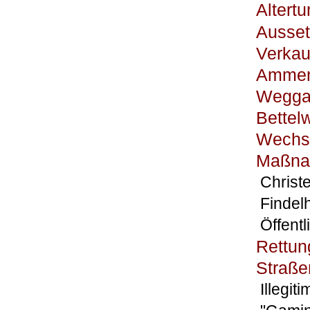
Altertu
Ausse
Verkau
Amme
Wegga
Bettel
Wechse
Maßna
Christ
Findel
Öffent
Rettu
Straße
Illegi