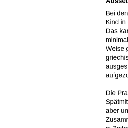
Ausse
Bei de
Kind in
Das kam
minima
Weise g
griechi
ausgese
aufgezo
Die Pra
Spätmit
aber un
Zusamm