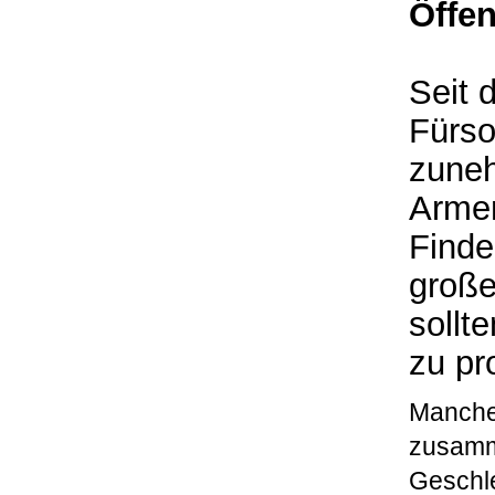
Öffen
Seit 
Fürso
zuneh
Armen
Finde
große
sollt
zu pr
Mancher
zusamm
Geschl