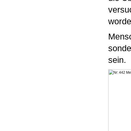
versu
worde
Mensc
sonder
sein.