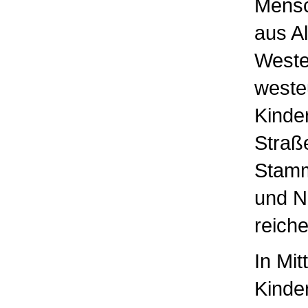
Mensc
aus A
Weste
weste
Kinde
Straß
Stamm
und N
reich
In Mi
Kinde