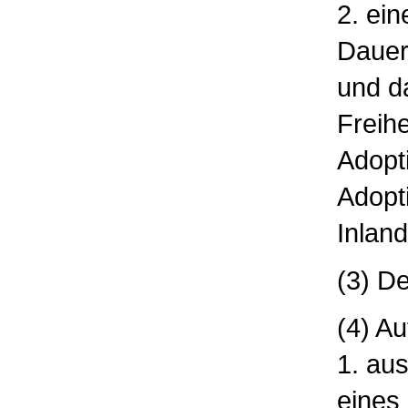
2. ein
Dauer
und da
Freihe
Adopt
Adopti
Inland
(3) De
(4) A
1. au
eines