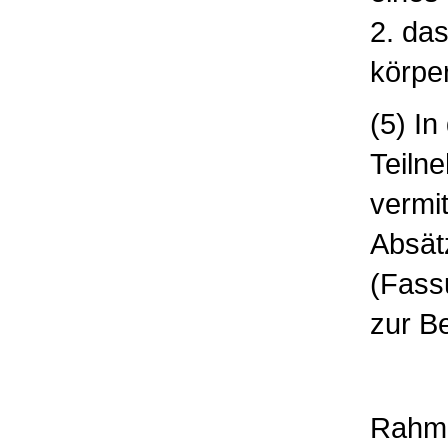
2. das
körper
(5) In
Teiln
vermi
Absät
(Fass
zur B
Rahme