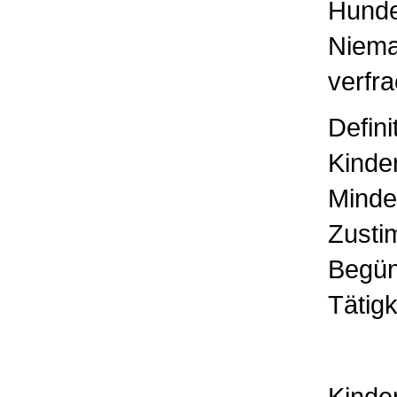
Hunde
Niema
verfr
Defini
Kinde
Minde
Zusti
Begüns
Tätigk
Kinde