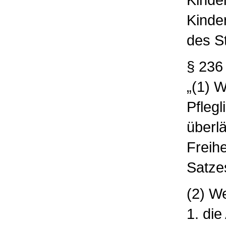
Kinde
des S
§ 236
„(1) 
Pfleg
überlä
Freihe
Satze
(2) W
1. die