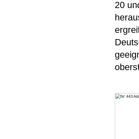
20 un
herau
ergre
Deutsc
geeig
obers