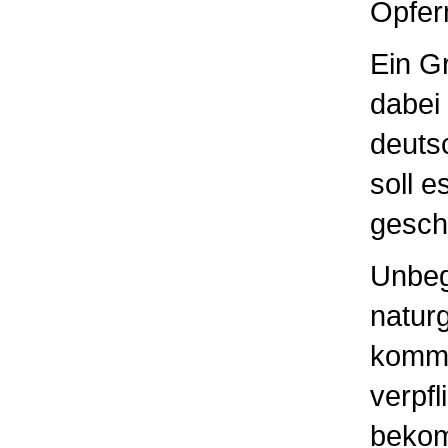
Opfer
Ein Gr
dabei
deutsc
soll 
gesch
Unbeg
naturg
komme
verpf
bekom