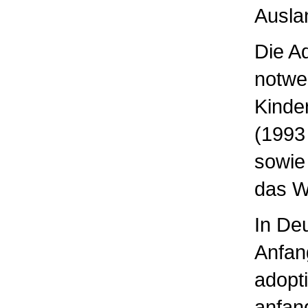
Ausla
Die Ad
notwe
Kinde
(1993 
sowie 
das W
In De
Anfan
adopt
anfang