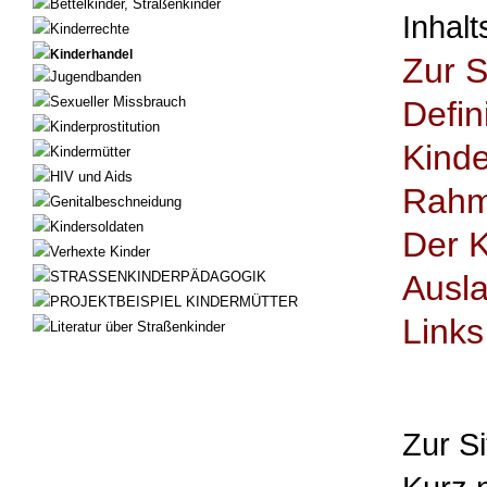
Bettelkinder, Straßenkinder
I
nhalt
Kinderrechte
Kinderhandel
Zur S
Jugendbanden
Sexueller Missbrauch
Defin
Kinderprostitution
Kinde
Kindermütter
HIV und Aids
Rahm
Genitalbeschneidung
Kindersoldaten
Der K
Verhexte Kinder
STRASSENKINDERPÄDAGOGIK
Ausl
PROJEKTBEISPIEL KINDERMÜTTER
Links
Literatur über Straßenkinder
Zur Si