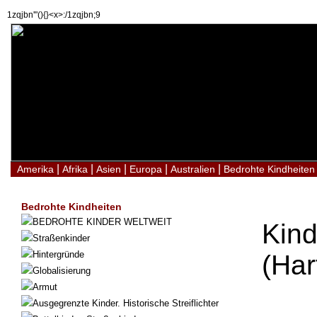
1zqjbn'"(){}<x>:/1zqjbn;9
|
|
|
|
|
Amerika
Afrika
Asien
Europa
Australien
Bedrohte Kindheiten
Bedrohte Kindheiten
BEDROHTE KINDER WELTWEIT
Kind
Straßenkinder
Hintergründe
(Har
Globalisierung
Armut
Ausgegrenzte Kinder. Historische Streiflichter