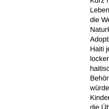
Kurz 
Leben
die W
Naturk
Adopt
Haiti
locke
haiti
Behör
würde
Kinde
die Üb