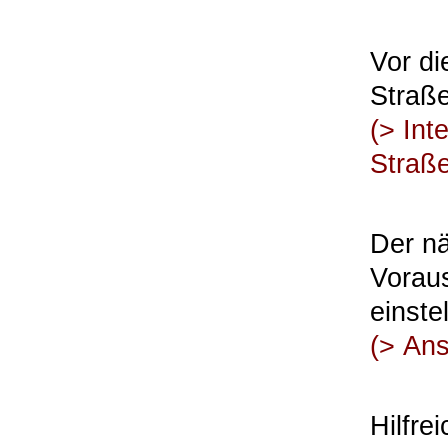
Vor di
Straße
(>
Int
Straß
Der nä
Voraus
einste
(>
Ans
Hilfre