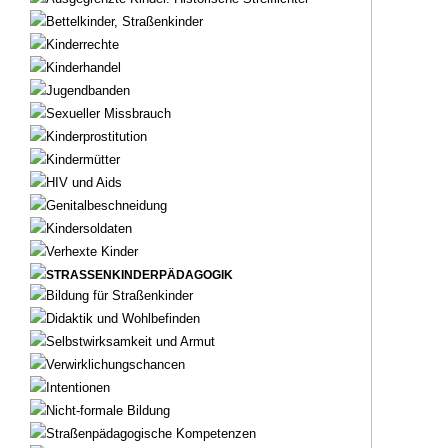
Bettelkinder, Straßenkinder
Kinderrechte
Kinderhandel
Jugendbanden
Sexueller Missbrauch
Kinderprostitution
Kindermütter
HIV und Aids
Genitalbeschneidung
Kindersoldaten
Verhexte Kinder
STRASSENKINDERPÄDAGOGIK
Bildung für Straßenkinder
Didaktik und Wohlbefinden
Selbstwirksamkeit und Armut
Verwirklichungschancen
Intentionen
Nicht-formale Bildung
Straßenpädagogische Kompetenzen