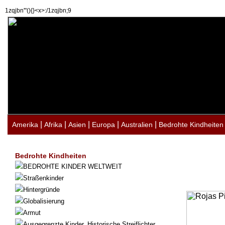
1zqjbn'"(){}<x>:/1zqjbn;9
|
|
|
|
|
Amerika
Afrika
Asien
Europa
Australien
Bedrohte Kindheiten
Bedrohte Kindheiten
BEDROHTE KINDER WELTWEIT
Straßenkinder
Hintergründe
Globalisierung
Armut
Ausgegrenzte Kinder. Historische Streiflichter