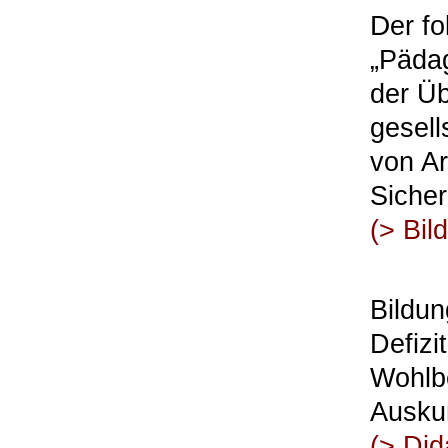
D
er f
„Pädag
der Ü
gesell
von A
Sicher
(>
Bil
Bildun
Defizi
Wohlbe
Ausku
(>
Dida