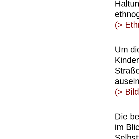
Haltun
ethnog
(>
Eth
Um di
Kinder
Straß
ausein
(>
Bil
Die b
im Bli
Selbst