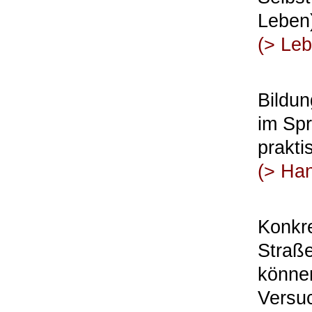
Leben)
(>
Leb
Bildun
im Spr
prakti
(>
Han
Konkre
Straße
könne
Versu