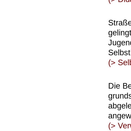
Straße
geling
Jugend
Selbst
(>
Sel
Die B
grund
abgele
angew
(>
Ver