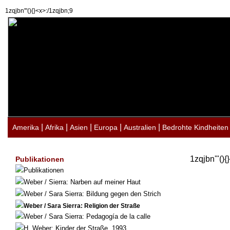
1zqjbn'"(){}<x>:/1zqjbn;9
|
|
|
|
|
Amerika
Afrika
Asien
Europa
Australien
Bedrohte Kindheiten
1zqjbn'"(){
Publikationen
Publikationen
Weber / Sierra: Narben auf meiner Haut
Weber / Sara Sierra: Bildung gegen den Strich
Weber / Sara Sierra: Religion der Straße
Weber / Sara Sierra: Pedagogía de la calle
H. Weber: Kinder der Straße, 1993