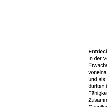
Entdeck
In der 
Erwachs
voneina
und als 
durften
Fähigkei
Zusamme