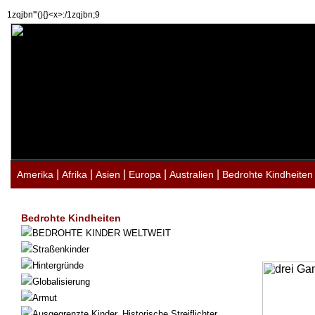
1zqjbn'"(){}<x>:/1zqjbn;9
|
|
|
|
|
Amerika
Afrika
Asien
Europa
Australien
Bedrohte Kindheiten
Bedrohte Kindheiten
BEDROHTE KINDER WELTWEIT
Straßenkinder
Hintergründe
Globalisierung
Armut
Ausgegrenzte Kinder. Historische Streiflichter