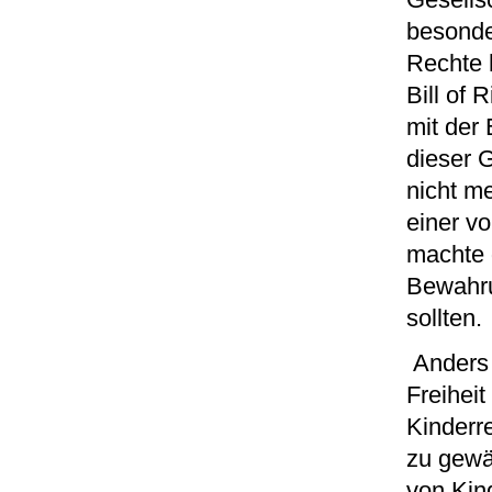
Gesells
besonde
Rechte 
Bill of 
mit der
dieser 
nicht me
einer v
machte 
Bewahru
sollten.
Anders 
Freihei
Kinderr
zu gewä
von Kind