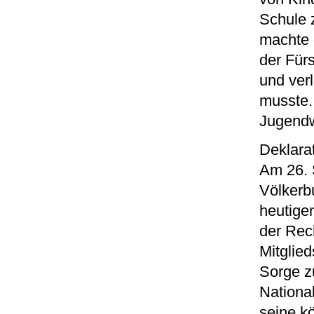
Schule 
machte 
der Für
und ver
musste.
Jugendw
Deklara
Am 26. 
Völkerb
heutigen
der Rech
Mitglied
Sorge z
Nationa
seine kö