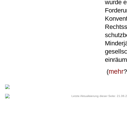
wurde e
Forderu
Konvent
Rechtss
schutzb
Minderj
gesellsc
einräum
mehr
(
?
Letzte Aktualisierung dieser Seite: 21.06.