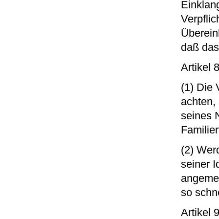
Einklang
Verpflic
Übereink
daß das
Artikel 8
(1) Die 
achten, 
seines 
Familie
(2) Werd
seiner 
angemes
so schn
Artikel