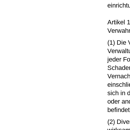
einrich
Artikel
Verwahr
(1) Die 
Verwalt
jeder F
Schaden
Vernach
einschl
sich in 
oder an
befindet
(2) Div