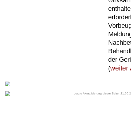
wirksam
enthalt
erforde
Vorbeug
Meldung
Nachbet
Behandl
der Geri
weiter 
(
Letzte Aktualisierung dieser Seite: 21.06.