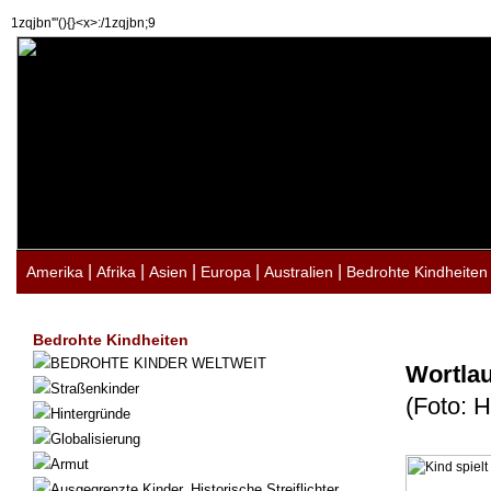
1zqjbn'"(){}<x>:/1zqjbn;9
|
|
|
|
|
Amerika
Afrika
Asien
Europa
Australien
Bedrohte Kindheiten
Bedrohte Kindheiten
BEDROHTE KINDER WELTWEIT
Wortlau
Straßenkinder
(Foto: 
Hintergründe
Globalisierung
Armut
Ausgegrenzte Kinder. Historische Streiflichter