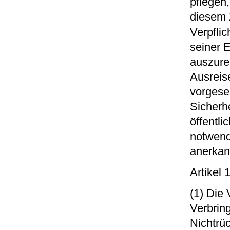
pflegen
diesem 
Verpfli
seiner E
auszure
Ausreis
vorgese
Sicherhe
öffentli
notwend
anerkan
Artikel
(1) Die
Verbrin
Nichtrü