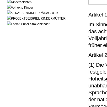
Kindersoldaten
Verhexte Kinder
STRASSENKINDERPÄDAGOGIK
Artikel 
PROJEKTBEISPIEL KINDERMÜTTER
Im Sinn
Literatur über Straßenkinder
das acht
Volljäh
früher ei
Artikel
(1) Die
festgel
Hoheits
unabhän
Sprache
der nati
Vermöge