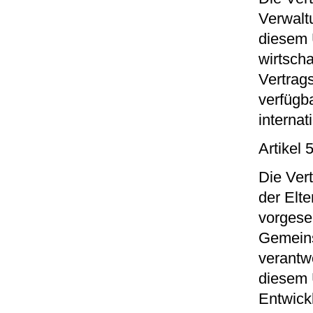
Verwalt
diesem 
wirtscha
Vertrag
verfügba
interna
Artikel 
Die Ver
der Elt
vorgeseh
Gemeins
verantw
diesem 
Entwick