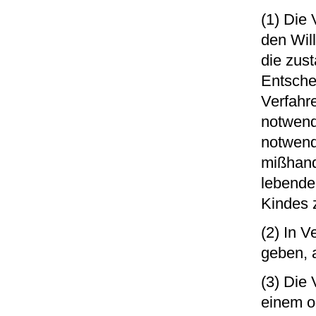
(1) Die 
den Will
die zus
Entsche
Verfahr
notwend
notwend
mißhand
lebende
Kindes z
(2) In V
geben, 
(3) Die
einem od