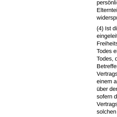
persönl
Elternt
widerspr
(4) Ist 
eingele
Freihei
Todes e
Todes, 
Betreffe
Vertrag
einem a
über de
sofern 
Vertrags
solchen 