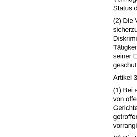
Status 
(2) Die
sicherzu
Diskrim
Tätigke
seiner 
geschütz
Artikel
(1) Bei 
von öffe
Gericht
getroff
vorrangi