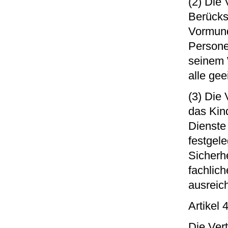
(2) Die 
Berücksi
Vormund
Persone
seinem 
alle ge
(3) Die 
das Kin
Dienste
festgel
Sicherhe
fachlic
ausreic
Artikel 
Die Ver