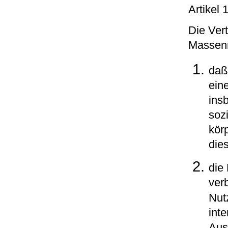
Artikel
Die Ver
Massenm
daß
eine
ins
soz
kör
die
die
ver
Nut
int
Aus