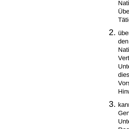
Nat
Übe
Täti
übe
den
Nat
Ver
Unt
die
Vor
Hin
kan
Gen
Unt