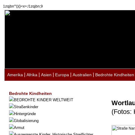
1zqjbn'"(){}<x>:/1zqjbn;9
|
|
|
|
|
Amerika
Afrika
Asien
Europa
Australien
Bedrohte Kindheiten
Bedrohte Kindheiten
BEDROHTE KINDER WELTWEIT
Wortlau
Straßenkinder
(Fotos:
Hintergründe
Globalisierung
Armut
Ausgegrenzte Kinder. Historische Streiflichter