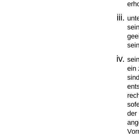
erh
unt
sei
gee
sei
sei
ein
sin
ent
rec
sof
der
ang
Vor