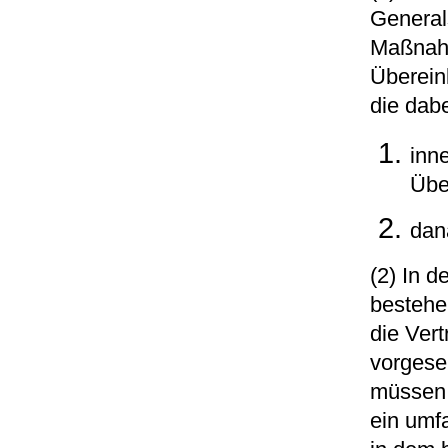
General
Maßnahm
Überein
die dabe
inn
Übe
dan
(2) In d
bestehe
die Ver
vorgeseh
müssen 
ein umf