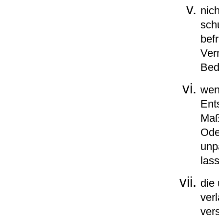
nic
sch
bef
Ver
Bed
wen
Ent
Maß
Ode
unp
las
die
ver
vers