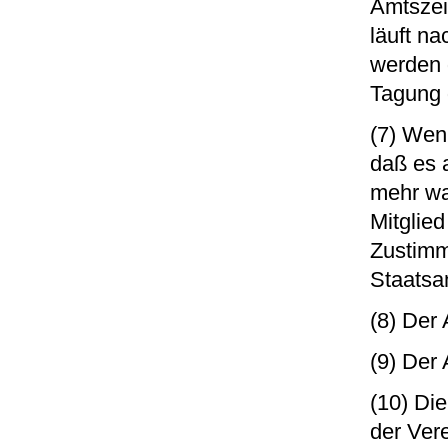
Amtszeit
läuft n
werden 
Tagung 
(7) Wenn
daß es 
mehr wa
Mitglied
Zustimm
Staatsa
(8) Der
(9) Der
(10) Di
der Ver