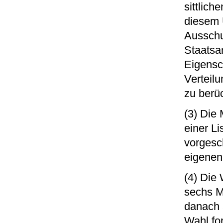
sittlic
diesem 
Ausschu
Staatsa
Eigensc
Verteil
zu berüc
(3) Die
einer L
vorgesc
eigenen
(4) Die
sechs M
danach a
Wahl fo