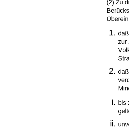
(2) Zu 
Berücks
Überein
daß
zur
Völ
Stra
daß
ver
Min
bis
gelt
unv