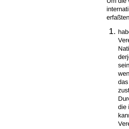
Um die 
interna
erfaßten
hab
Ver
Nat
der
sei
wen
das
zus
Dur
die
kan
Ver