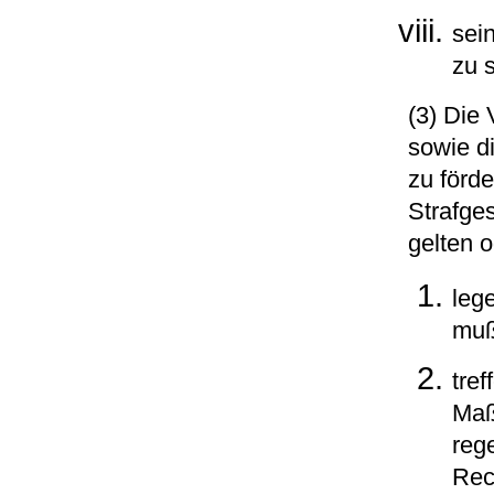
sei
zu 
(3) Die
sowie d
zu förde
Strafges
gelten 
lege
muß
tre
Maß
reg
Rec