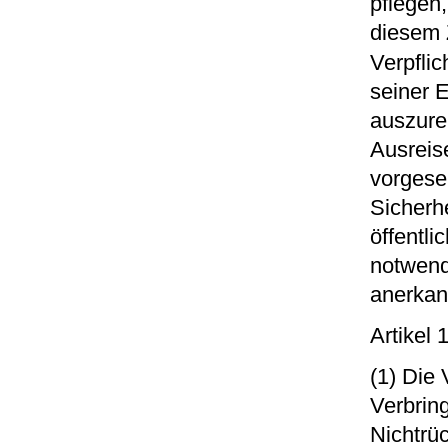
pflegen
diesem 
Verpfli
seiner E
auszure
Ausreis
vorgese
Sicherhe
öffentli
notwend
anerkan
Artikel
(1) Die
Verbrin
Nichtrü