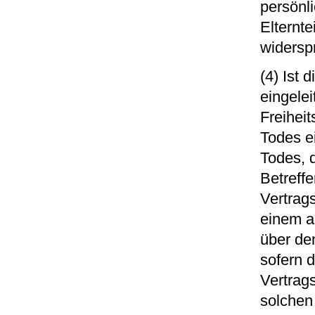
persönl
Elternt
widerspr
(4) Ist 
eingele
Freihei
Todes e
Todes, 
Betreffe
Vertrag
einem a
über de
sofern 
Vertrags
solchen 