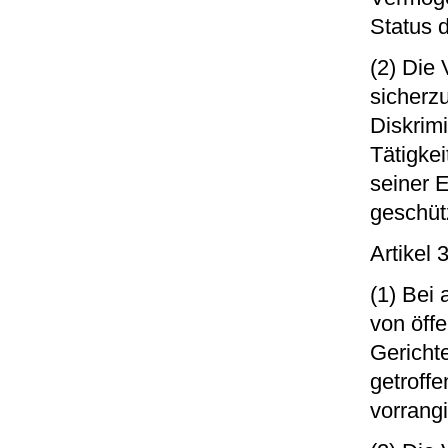
Status 
(2) Die
sicherzu
Diskrim
Tätigke
seiner 
geschütz
Artikel
(1) Bei 
von öffe
Gericht
getroff
vorrangi