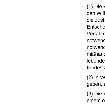
(1) Die 
den Will
die zus
Entsche
Verfahr
notwend
notwend
mißhand
lebende
Kindes z
(2) In V
geben, 
(3) Die
einem od