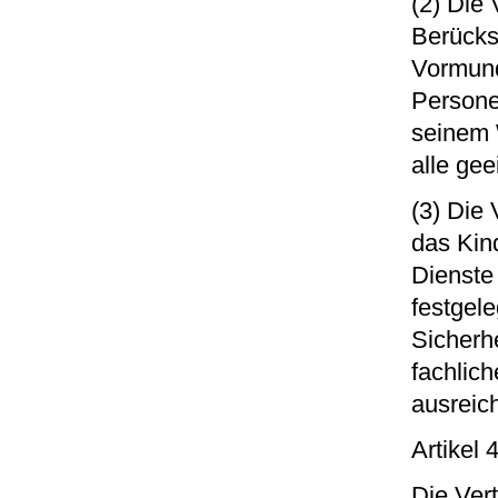
(2) Die 
Berücksi
Vormund
Persone
seinem 
alle ge
(3) Die 
das Kin
Dienste
festgel
Sicherhe
fachlic
ausreic
Artikel 
Die Ver