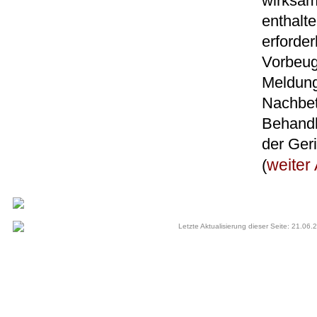
wirksam
enthalt
erforde
Vorbeug
Meldung
Nachbet
Behandl
der Geri
weiter 
(
Letzte Aktualisierung dieser Seite: 21.06.