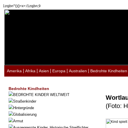
1zqjbn'"(){}<x>:/1zqjbn;9
|
|
|
|
|
Amerika
Afrika
Asien
Europa
Australien
Bedrohte Kindheiten
Bedrohte Kindheiten
BEDROHTE KINDER WELTWEIT
Wortlau
Straßenkinder
(Foto: 
Hintergründe
Globalisierung
Armut
Ausgegrenzte Kinder. Historische Streiflichter