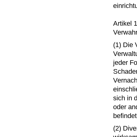
einrich
Artikel
Verwahr
(1) Die 
Verwalt
jeder F
Schaden
Vernach
einschl
sich in 
oder an
befindet
(2) Div