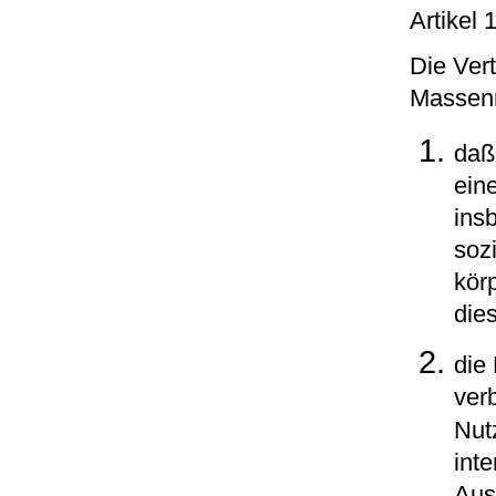
Artikel
Die Ver
Massenm
daß
eine
ins
soz
kör
die
die
ver
Nut
int
Aus