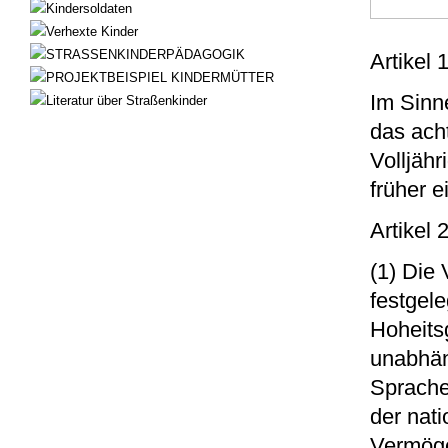
Kindersoldaten
Verhexte Kinder
STRASSENKINDERPÄDAGOGIK
Artikel 
PROJEKTBEISPIEL KINDERMÜTTER
Im Sinn
Literatur über Straßenkinder
das acht
Volljäh
früher ei
Artikel
(1) Die
festgel
Hoheits
unabhän
Sprache
der nati
Vermöge