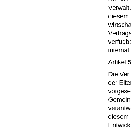
Verwalt
diesem 
wirtscha
Vertrag
verfügba
interna
Artikel 
Die Ver
der Elt
vorgeseh
Gemeins
verantw
diesem 
Entwick