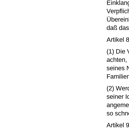
Einklang
Verpflic
Übereink
daß das
Artikel 8
(1) Die 
achten, 
seines 
Familie
(2) Werd
seiner 
angemes
so schn
Artikel