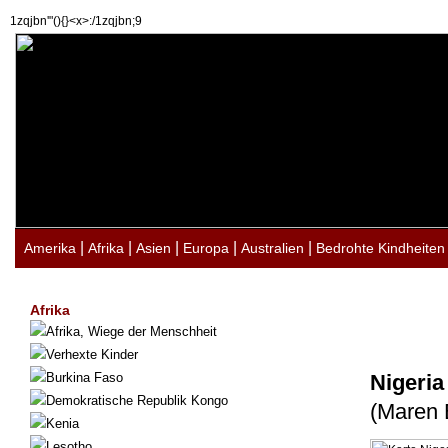
1zqjbn'"(){}<x>:/1zqjbn;9
|
|
|
|
|
Amerika
Afrika
Asien
Europa
Australien
Bedrohte Kindheiten
Afrika
Afrika, Wiege der Menschheit
Verhexte Kinder
Burkina Faso
Nigeria
Demokratische Republik Kongo
(Maren 
Kenia
Lesotho