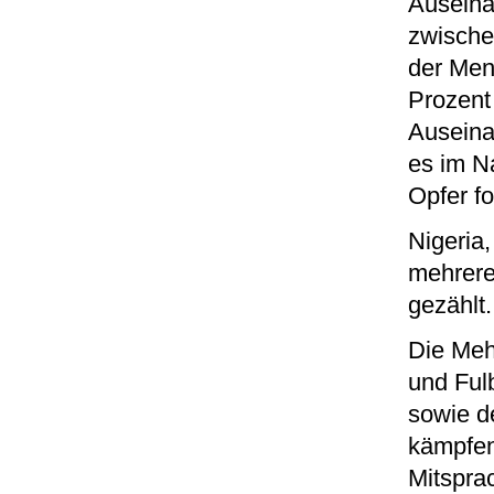
Auseina
zwische
der Men
Prozent
Auseina
es im N
Opfer fo
Nigeria
mehrere
gezählt
Die Meh
und Ful
sowie d
kämpfen
Mitsprac