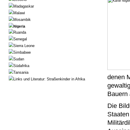
Madagaskar
Malawi
Mosambik
Nigeria
Ruanda
Senegal
Sierra Leone
Simbabwe
Sudan
Südafrika
Tansania
denen M
Links und Literatur: Straßenkinder in Afrika
gewalti
Bauern 
Die Bil
Staaten 
Militärd