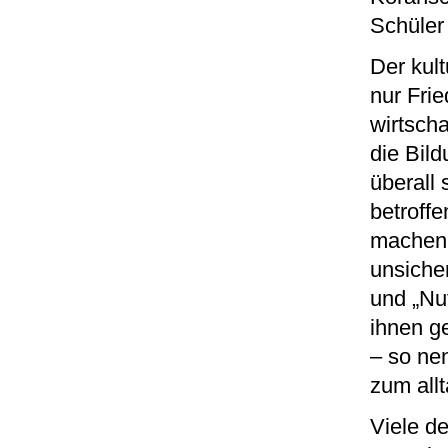
Schüler
Der kult
nur Fri
wirtscha
die Bil
überall
betroff
machen 
unsiche
und „Nu
ihnen g
– so ne
zum allt
Viele d