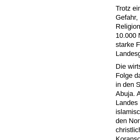
Trotz ei
Gefahr,
Religio
10.000 
starke 
Landesg
Die wirt
Folge d
in den 
Abuja. A
Landes u
islamis
den Nor
christl
Koransc