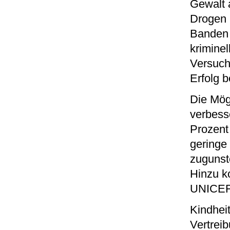
Gewalt 
Drogen 
Banden 
krimine
Versuche
Erfolg 
Die Mög
verbess
Prozent
geringe
zugunst
Hinzu k
UNICEF-
Kindheit
Vertrei