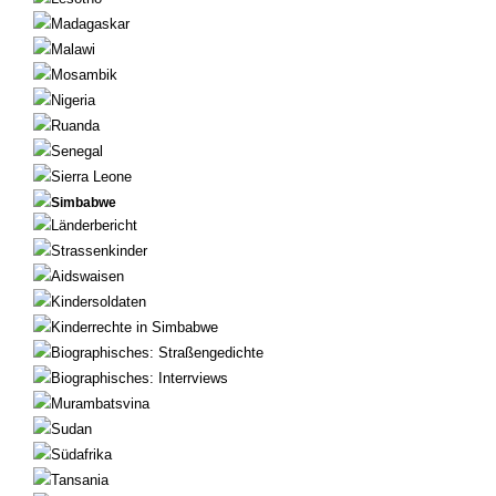
Madagaskar
Malawi
Mosambik
Nigeria
Ruanda
Senegal
Sierra Leone
Simbabwe
Länderbericht
Strassenkinder
Aidswaisen
Kindersoldaten
Kinderrechte in Simbabwe
Biographisches: Straßengedichte
Biographisches: Interrviews
Murambatsvina
Sudan
Südafrika
Tansania