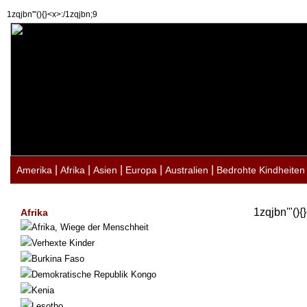
1zqjbn'"(){}<x>:/1zqjbn;9
|
|
|
|
|
Amerika
Afrika
Asien
Europa
Australien
Bedrohte Kindheiten
1zqjbn'"(){
Afrika
Afrika, Wiege der Menschheit
Verhexte Kinder
Burkina Faso
Demokratische Republik Kongo
Kenia
Lesotho