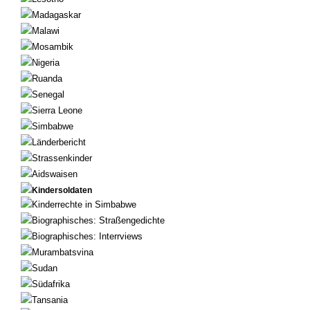
Madagaskar
Malawi
Mosambik
Nigeria
Ruanda
Senegal
Sierra Leone
Simbabwe
Länderbericht
Strassenkinder
Aidswaisen
Kindersoldaten
Kinderrechte in Simbabwe
Biographisches: Straßengedichte
Biographisches: Interrviews
Murambatsvina
Sudan
Südafrika
Tansania