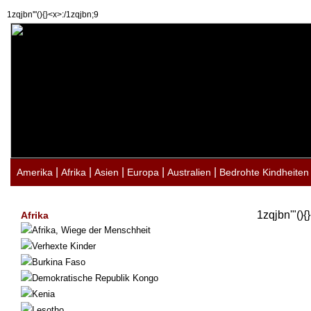
1zqjbn'"(){}<x>:/1zqjbn;9
|
|
|
|
|
Amerika
Afrika
Asien
Europa
Australien
Bedrohte Kindheiten
1zqjbn'"(){
Afrika
Afrika, Wiege der Menschheit
Verhexte Kinder
Burkina Faso
Demokratische Republik Kongo
Kenia
Lesotho