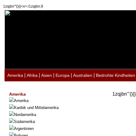
1zqjbn'"(){}<x>:/1zqjbn;9
|
|
|
|
|
Amerika
Afrika
Asien
Europa
Australien
Bedrohte Kindheiten
1zqjbn'"(){
Amerika
Amerika
Karibik und Mittelamerika
Nordamerika
Südamerika
Argentinien
Bolivien