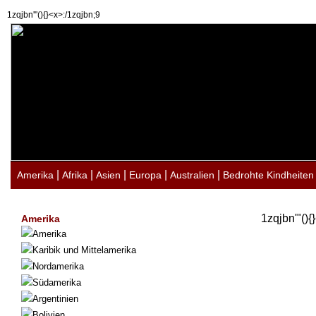
1zqjbn'"(){}<x>:/1zqjbn;9
|
|
|
|
|
Amerika
Afrika
Asien
Europa
Australien
Bedrohte Kindheiten
1zqjbn'"(){
Amerika
Amerika
Karibik und Mittelamerika
Nordamerika
Südamerika
Argentinien
Bolivien