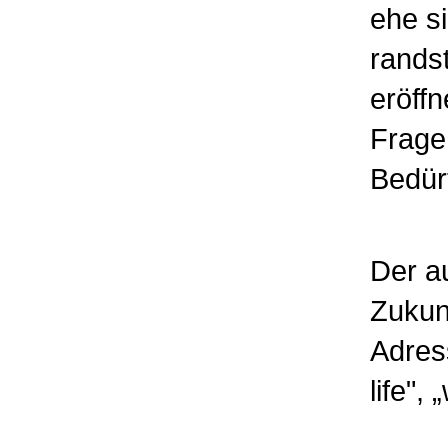
ehe si
rands
eröffn
Frage
Bedür
Der a
Zukun
Adres
life", 