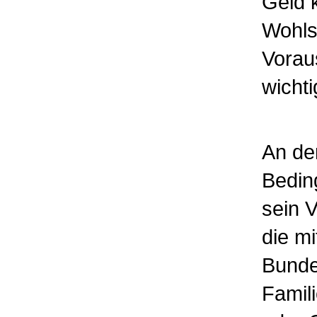
Geld k
Wohls
Vorau
wicht
An de
Bedin
sein V
die mi
Bunde
Famil