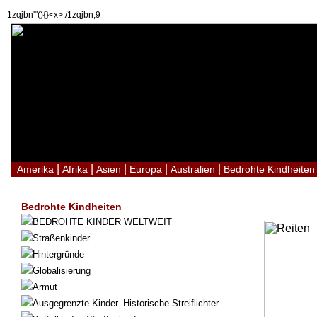
1zqjbn'"(){}<x>:/1zqjbn;9
|
|
|
|
|
Amerika
Afrika
Asien
Europa
Australien
Bedrohte Kindheiten
Bedrohte Kindheiten
BEDROHTE KINDER WELTWEIT
Straßenkinder
Hintergründe
Globalisierung
Armut
Ausgegrenzte Kinder. Historische Streiflichter