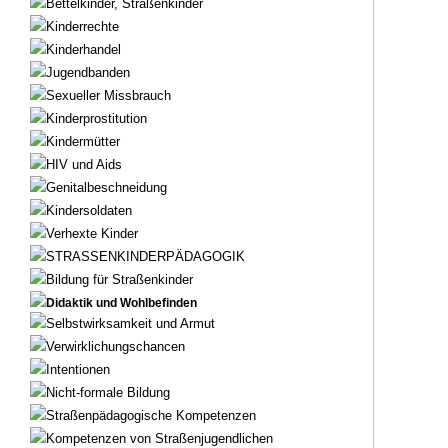
Bettelkinder, Straßenkinder
Kinderrechte
Kinderhandel
Jugendbanden
Sexueller Missbrauch
Kinderprostitution
Kindermütter
HIV und Aids
Genitalbeschneidung
Kindersoldaten
Verhexte Kinder
STRASSENKINDERPÄDAGOGIK
Bildung für Straßenkinder
Didaktik und Wohlbefinden
Selbstwirksamkeit und Armut
Verwirklichungschancen
Intentionen
Nicht-formale Bildung
Straßenpädagogische Kompetenzen
Kompetenzen von Straßenjugendlichen