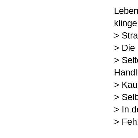
Leben
klinge
> Str
> Die
> Sel
Handlu
> Kau
> Sel
> In d
> Feh