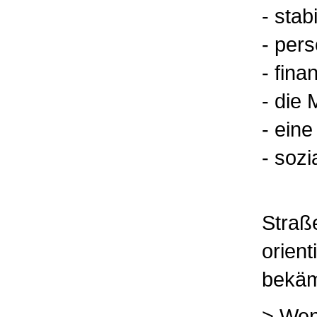
- stab
- per
- fina
- die 
- ein
- soz
Straß
orien
bekäm
> Wen