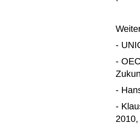
Weiter
- UNIC
- OECD
Zukun
- Han
- Kla
2010,