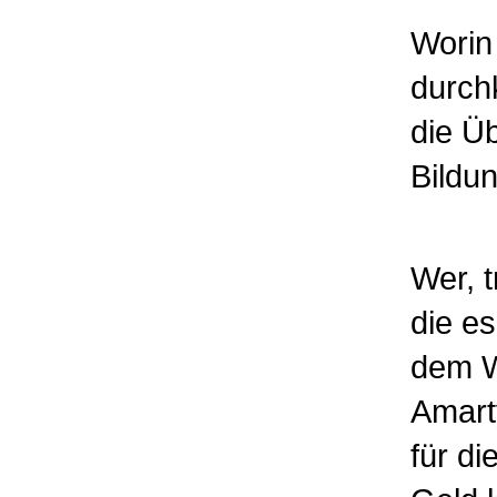
Worin 
durch
die Ü
Bildu
Wer, 
die es
dem W
Amart
für di