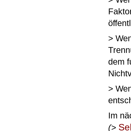
Fakto
öffent
> Wenn
Trennu
dem f
Nicht
> Wen
entsch
Im nä
Se
(>