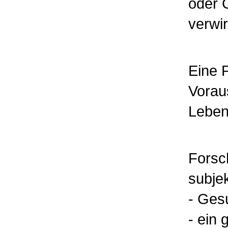
oder 
verwi
Eine 
Vorau
Leben
Forsc
subjek
- Ges
- ein 