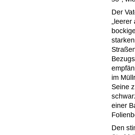
Der Vat
„leerer
bockige
starke
Straße
Bezugsp
empfäng
im Müll
Seine z
schwarz
einer B
Folienb
Den sti