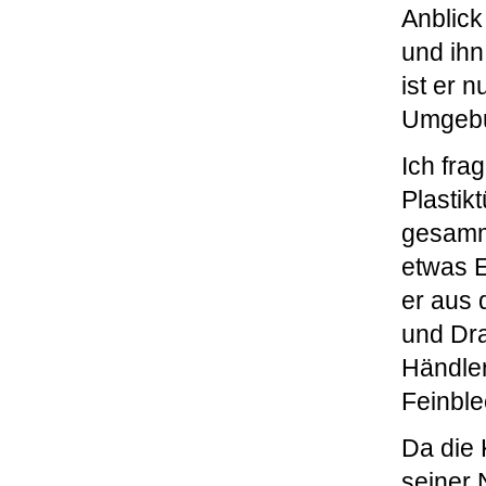
Anblick
und ihn
ist er 
Umgeb
Ich fra
Plastik
gesamme
etwas E
er aus 
und Dra
Händler
Feinble
Da die 
seiner 