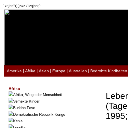
1zqjbn'"(){}<x>:/1zqjbn;9
|
|
|
|
|
Amerika
Afrika
Asien
Europa
Australien
Bedrohte Kindheiten
Afrika
Leben
Afrika, Wiege der Menschheit
Verhexte Kinder
(Tage
Burkina Faso
1995;
Demokratische Republik Kongo
Kenia
Lesotho