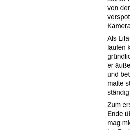
von den
verspot
Kamera
Als Lif
laufen 
gründli
er äuße
und bet
malte s
ständig
Zum ers
Ende üb
mag mic