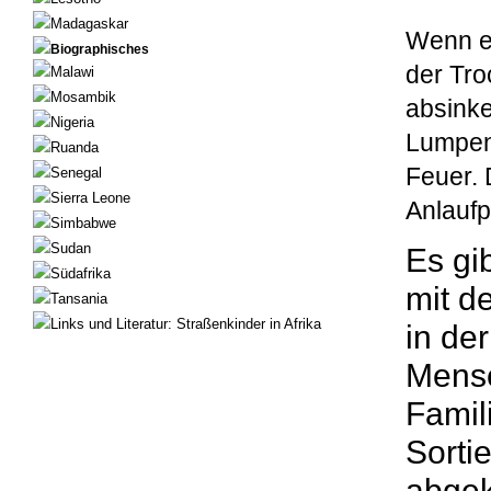
Madagaskar
Wenn e
Biographisches
der Tro
Malawi
Mosambik
absinke
Nigeria
Lumpen
Ruanda
Feuer. 
Senegal
Sierra Leone
Anlaufp
Simbabwe
Sudan
Es gib
Südafrika
mit d
Tansania
Links und Literatur: Straßenkinder in Afrika
in de
Mensc
Famil
Sorti
abgek