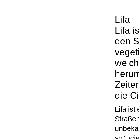
Lifa
Lifa i
den S
veget
welch
herum
Zeiten
die Ci
Lifa is
Straßen
unbekan
so", wie