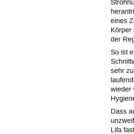
Strohhü
herantr
eines Z
Körper 
der Reg
So ist 
Schnitt
sehr zu
laufend
wieder 
Hygiene
Dass au
unzweif
Lifa fa