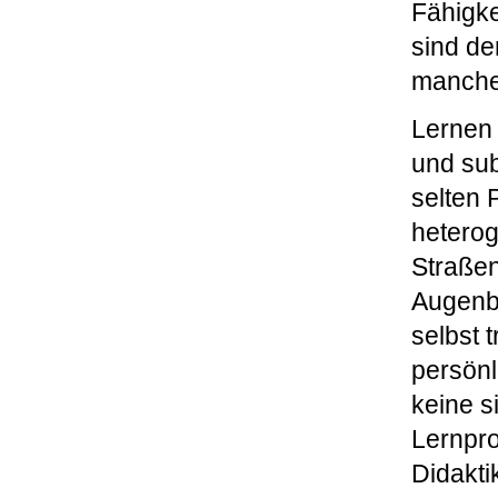
Fähigke
sind de
manche
Lernen 
und sub
selten 
heterog
Straße
Augenbl
selbst 
persönl
keine s
Lernpro
Didakti