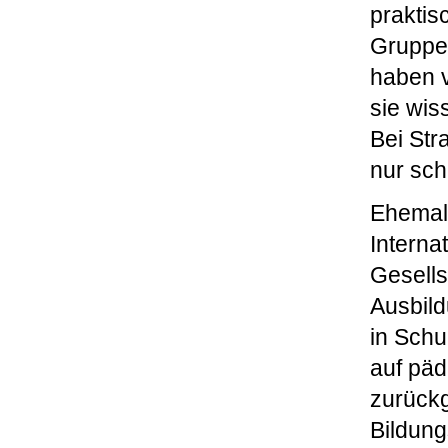
praktis
Gruppe 
haben v
sie wis
Bei Str
nur sch
Ehemali
Interna
Gesells
Ausbil
in Schu
auf pä
zurückg
Bildung