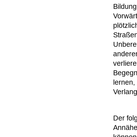
Bildung
Vorwärt
plötzli
Straßen
Unberec
anderer
verlier
Begegn
lernen,
Verlang
Der fol
Annäher