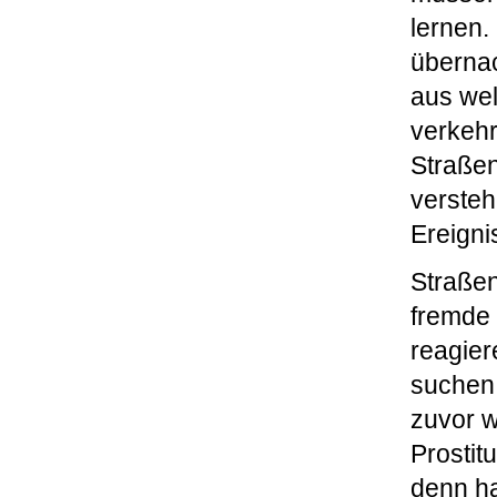
lernen.
übernac
aus wel
verkehr
Straßen
versteh
Ereigni
Straßen
fremde
reagier
suchen,
zuvor 
Prostit
denn h