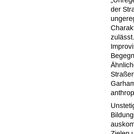
„Unrege
der Str
ungereg
Charakt
zulässt
Improvi
Begegnu
Ähnlich
Straßen
Garhamm
anthrop
Unsteti
Bildun
auskomm
Zielen 