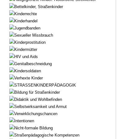
Bettelkinder, Straßenkinder
Kinderrechte
Kinderhandel
Jugendbanden
Sexueller Missbrauch
Kinderprostitution
Kindermütter
HIV und Aids
Genitalbeschneidung
Kindersoldaten
Verhexte Kinder
STRASSENKINDERPÄDAGOGIK
Bildung für Straßenkinder
Didaktik und Wohlbefinden
Selbstwirksamkeit und Armut
Verwirklichungschancen
Intentionen
Nicht-formale Bildung
Straßenpädagogische Kompetenzen