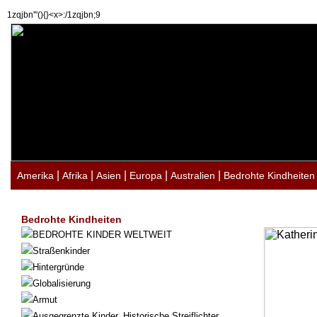
1zqjbn'"(){}<x>:/1zqjbn;9
|
|
|
|
|
Amerika
Afrika
Asien
Europa
Australien
Bedrohte Kindheiten
Bedrohte Kindheiten
BEDROHTE KINDER WELTWEIT
Straßenkinder
Hintergründe
Globalisierung
Armut
Ausgegrenzte Kinder. Historische Streiflichter