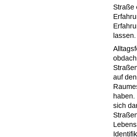
Straße 
Erfahr
Erfahru
lassen.
Alltags
obdachl
Straßen
auf den
Raumes
haben. 
sich da
Straße
Lebensh
Identif