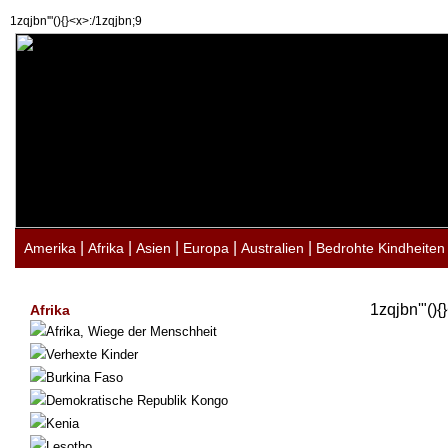
1zqjbn'"(){}<x>:/1zqjbn;9
|
|
|
|
|
Amerika
Afrika
Asien
Europa
Australien
Bedrohte Kindheiten
1zqjbn'"(){
Afrika
Afrika, Wiege der Menschheit
Verhexte Kinder
Burkina Faso
Demokratische Republik Kongo
Kenia
Lesotho