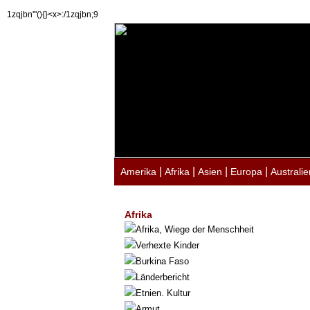
1zqjbn'"(){}<x>:/1zqjbn;9
|
|
|
|
Amerika
Afrika
Asien
Europa
Australie
Afrika
Afrika, Wiege der Menschheit
Verhexte Kinder
Burkina Faso
Länderbericht
Etnien. Kultur
Armut