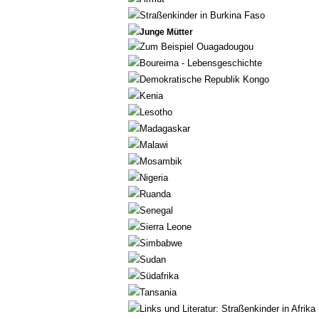
Straßenkinder in Burkina Faso
Junge Mütter
Zum Beispiel Ouagadougou
Boureima - Lebensgeschichte
Demokratische Republik Kongo
Kenia
Lesotho
Madagaskar
Malawi
Mosambik
Nigeria
Ruanda
Senegal
Sierra Leone
Simbabwe
Sudan
Südafrika
Tansania
Links und Literatur: Straßenkinder in Afrika