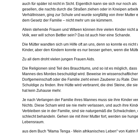
auch für später ist nicht in Sicht. Eigentlich kann sie sich nur noch
gesellen, die nachts durch die Straßen ziehen oder in Kneipen arbeite
Verhältnissen, ging zur Schule und wurde sorgfältig von ihrer Mutter
dem Gesetz der Familie – nicht mehr um sie kümmern.
Allein stehende Frauen und Witwen können ihre vielen Kinder nicht a
Volk, wer will schon Bettler sein? Das ist auch hier eine Schande.
Die Mütter wandten sich um Hilfe oft an uns, denn so konnte es nich
Kinder, aber den Kindern konnte es nur besser gehen, wenn die Mütt
Zu all dem droht vielen jungen Frauen Aids.
Die Religionen sind Teil des Brauchtums, und so ist es möglich, dass
Mannes des Mordes beschuldigt wird. Beweise im wissenschaftlichen S
Dorfgemeinschaft oder die Familie zieht einen Zauberer zu Rate. Die
Schuldige zu finden. Ihre Hütte wird verbrannt, die drei Steine, die si
hat kein Zuhause mehr.
Je nach Verlangen der Familie ihres Mannes muss sie ihre Kinder ve
Nichts. Diese Scham wird sie nie mehr verlassen, und auch ihre Kinde
Verbleiben sie in der Familie, sind sie naturgemäß die Schwächsten
schlecht behandeln. Gehen sie mit ihrer Mutter fort, werden sie hunge
Lebensraum.
aus dem Buch "Mama Tenga - Mein afrikanisches Leben" von Katrin