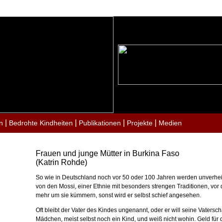
|
|
|
|
n
Bedrohte Kindheiten
Publikationen
Projekte
Medien
Frauen und junge Mütter in Burkina Faso
(Katrin Rohde)
So wie in Deutschland noch vor 50 oder 100 Jahren werden unverhe
von den Mossi, einer Ethnie mit besonders strengen Traditionen, vor d
mehr um sie kümmern, sonst wird er selbst schief angesehen.
Oft bleibt der Vater des Kindes ungenannt, oder er will seine Vatersc
Mädchen, meist selbst noch ein Kind, und weiß nicht wohin. Geld für d