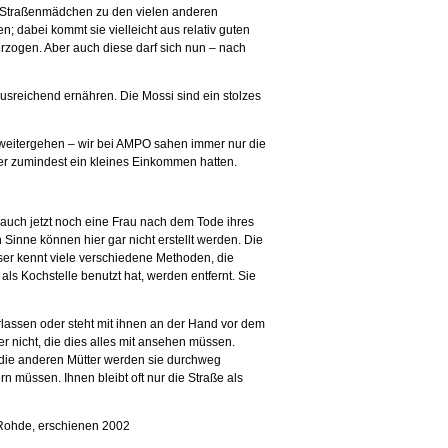
 als Straßenmädchen zu den vielen anderen
n; dabei kommt sie vielleicht aus relativ guten
 erzogen. Aber auch diese darf sich nun – nach
usreichend ernähren. Die Mossi sind ein stolzes
t weitergehen – wir bei AMPO sahen immer nur die
er zumindest ein kleines Einkommen hatten.
 auch jetzt noch eine Frau nach dem Tode ihres
inne können hier gar nicht erstellt werden. Die
ser kennt viele verschiedene Methoden, die
e als Kochstelle benutzt hat, werden entfernt. Sie
rlassen oder steht mit ihnen an der Hand vor dem
r nicht, die dies alles mit ansehen müssen.
, die anderen Mütter werden sie durchweg
rn müssen. Ihnen bleibt oft nur die Straße als
 Rohde, erschienen 2002