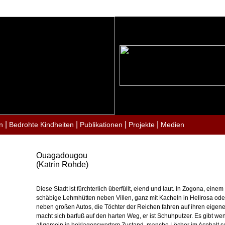
|
|
|
|
n
Bedrohte Kindheiten
Publikationen
Projekte
Medien
Ouagadougou
(Katrin Rohde)
Diese Stadt ist fürchterlich überfüllt, elend und laut. In Zogona, ei
schäbige Lehmhütten neben Villen, ganz mit Kacheln in Hellrosa od
neben großen Autos, die Töchter der Reichen fahren auf ihren eige
macht sich barfuß auf den harten Weg, er ist Schuhputzer. Es gibt w