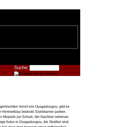
Suche:
nem gemischten Vorort von Ouagadougou, gibt es
er Himmelblau bedeckt. Eselskarren parken
nen Mopeds zur Schule, der Nachbar nebenan
enige Autos in Ouagadougou, die Straßen sind