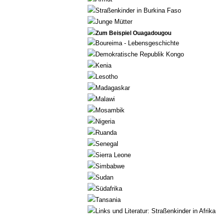
Straßenkinder in Burkina Faso
Junge Mütter
Zum Beispiel Ouagadougou
Boureima - Lebensgeschichte
Demokratische Republik Kongo
Kenia
Lesotho
Madagaskar
Malawi
Mosambik
Nigeria
Ruanda
Senegal
Sierra Leone
Simbabwe
Sudan
Südafrika
Tansania
Links und Literatur: Straßenkinder in Afrika