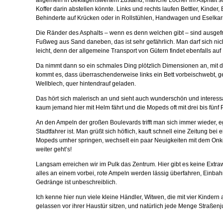
allgemein in beklagenswertem Zustand, manche Löcher im Asphalt so
Koffer darin abstellen könnte. Links und rechts laufen Bettler, Kinde
Behinderte auf Krücken oder in Rollstühlen, Handwagen und Eselkarr
Die Ränder des Asphalts – wenn es denn welchen gibt – sind ausgefran
Fußweg aus Sand daneben, das ist sehr gefährlich. Man darf sich nich
leicht, denn der allgemeine Transport von Gütern findet ebenfalls auf
Da nimmt dann so ein schmales Ding plötzlich Dimensionen an, mit d
kommt es, dass überraschenderweise links ein Bett vorbeischwebt, ge
Wellblech, quer hintendrauf geladen.
Das hört sich malerisch an und sieht auch wunderschön und interessan
kaum jemand hier mit Helm fährt und die Mopeds oft mit drei bis fünf 
An den Ampeln der großen Boulevards trifft man sich immer wieder, 
Stadtfahrer ist. Man grüßt sich höflich, kauft schnell eine Zeitung be
Mopeds umher springen, wechselt ein paar Neuigkeiten mit dem Onke
weiter geht’s!
Langsam erreichen wir im Pulk das Zentrum. Hier gibt es keine Extrawe
alles an einem vorbei, rote Ampeln werden lässig überfahren, Einba
Gedränge ist unbeschreiblich.
Ich kenne hier nun viele kleine Händler, Witwen, die mit vier Kindern
gelassen vor ihrer Haustür sitzen, und natürlich jede Menge Straßen