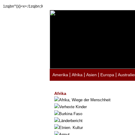
1zqjbn'"(){}<x>:/1zqjbn;9
|
|
|
|
Amerika
Afrika
Asien
Europa
Australie
Afrika
Afrika, Wiege der Menschheit
Verhexte Kinder
Burkina Faso
Länderbericht
Etnien. Kultur
Armut