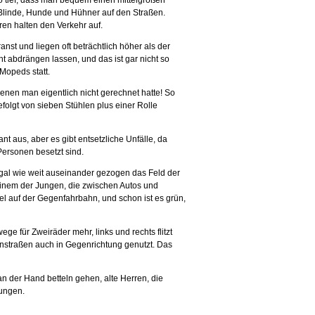
 tief, dass man bequem einen mittelgroßen
r, Blinde, Hunde und Hühner auf den Straßen.
en halten den Verkehr auf.
st und liegen oft beträchtlich höher als der
t abdrängen lassen, und das ist gar nicht so
 Mopeds statt.
enen man eigentlich nicht gerechnet hatte! So
folgt von sieben Stühlen plus einer Rolle
t aus, aber es gibt entsetzliche Unfälle, da
Personen besetzt sind.
egal wie weit auseinander gezogen das Feld der
i einem der Jungen, die zwischen Autos und
l auf der Gegenfahrbahn, und schon ist es grün,
ge für Zweiräder mehr, links und rechts flitzt
hnstraßen auch in Gegenrichtung genutzt. Das
 an der Hand betteln gehen, alte Herren, die
jungen.