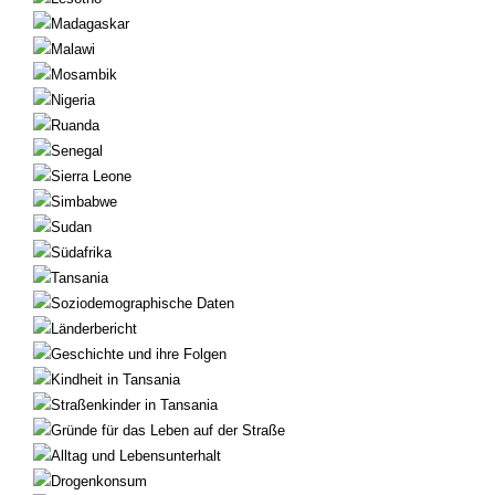
Madagaskar
Malawi
Mosambik
Nigeria
Ruanda
Senegal
Sierra Leone
Simbabwe
Sudan
Südafrika
Tansania
Soziodemographische Daten
Länderbericht
Geschichte und ihre Folgen
Kindheit in Tansania
Straßenkinder in Tansania
Gründe für das Leben auf der Straße
Alltag und Lebensunterhalt
Drogenkonsum