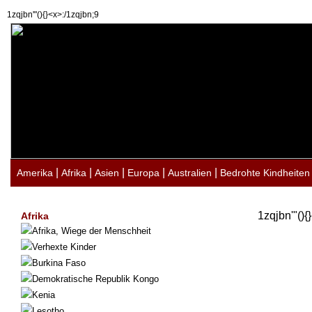
1zqjbn'"(){}<x>:/1zqjbn;9
|
|
|
|
|
Amerika
Afrika
Asien
Europa
Australien
Bedrohte Kindheiten
1zqjbn'"(){
Afrika
Afrika, Wiege der Menschheit
Verhexte Kinder
Burkina Faso
Demokratische Republik Kongo
Kenia
Lesotho