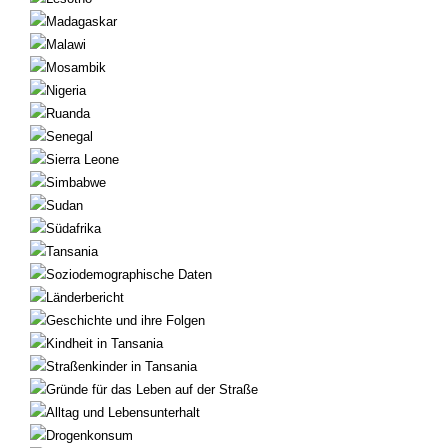
Madagaskar
Malawi
Mosambik
Nigeria
Ruanda
Senegal
Sierra Leone
Simbabwe
Sudan
Südafrika
Tansania
Soziodemographische Daten
Länderbericht
Geschichte und ihre Folgen
Kindheit in Tansania
Straßenkinder in Tansania
Gründe für das Leben auf der Straße
Alltag und Lebensunterhalt
Drogenkonsum