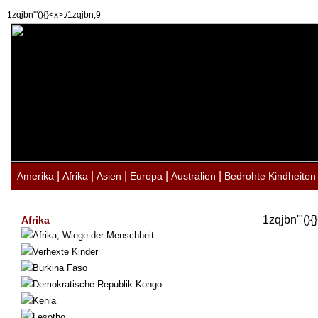
1zqjbn'"(){}<x>:/1zqjbn;9
|
|
|
|
|
Amerika
Afrika
Asien
Europa
Australien
Bedrohte Kindheiten
1zqjbn'"(){
Afrika
Afrika, Wiege der Menschheit
Verhexte Kinder
Burkina Faso
Demokratische Republik Kongo
Kenia
Lesotho